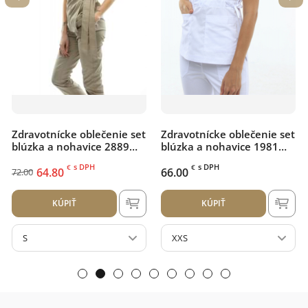
Zdravotnícke oblečenie set
Zdravotnícke oblečenie set
blúzka a nohavice 1981
blúzka a nohavice 1981
Biely
Nebeský
s DPH
s DPH
€
€
66.00
66.00
KÚPIŤ
KÚPIŤ
XXS
M