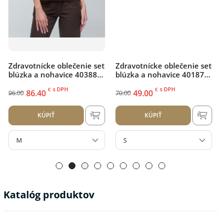
Zdravotnícke oblečenie set
Zdravotnícke oblečenie set
blúzka a nohavice 40388
blúzka a nohavice 40187
Čokoláda
Navi
s DPH
s DPH
€
€
86.40
49.00
96.00
70.00
KÚPIŤ
KÚPIŤ
M
S
Katalóg produktov