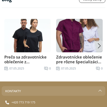
Prečo sa zdravotnícke
Zdravotnícke oblečenie
oblečenie z
pre rôzne špecializácie:
udržateľných
Ako vybrať ideálnu
07.05.2025
0
07.05.2025
0
materiálov stáva
variantu
trendom
KONTAKTY
+420 773 719 175