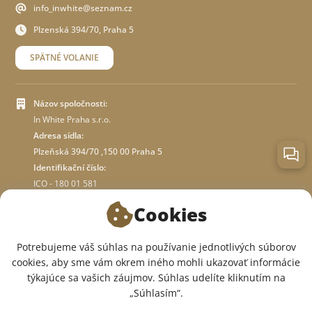
info_inwhite@seznam.cz
Plzenská 394/70, Praha 5
SPÄTNÉ VOLANIE
Názov spoločnosti:
In White Praha s.r.o.
Adresa sídla:
Plzeňská 394/70 ,150 00 Praha 5
Identifikační číslo:
ICO - 180 01 581
DIČ: CZ18001581
Cookies
O OBCHODE
Potrebujeme váš súhlas na používanie jednotlivých súborov
cookies, aby sme vám okrem iného mohli ukazovať informácie
týkajúce sa vašich záujmov. Súhlas udelíte kliknutím na
SME V SOCIÁLNYCH SIEŤACH:
„Súhlasím“.