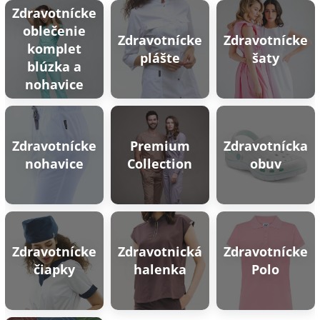
Zdravotnícke
oblečenie
Zdravotnícke
Zdravotnícke
komplet
plášte
šaty
blúzka a
nohavice
Zdravotnícke
Premium
Zdravotnícka
nohavice
Collection
obuv
Zdravotnícke
Zdravotnická
Zdravotnícke
čiapky
halenka
Polo