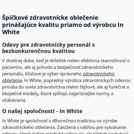
Špičkové zdravotnícke oblečenie
prinášajúce kvalitu priamo od výrobcu In
White
Odevy pre zdravotnícky personál s
bezkonkurenčnou kvalitou
V dnešnej dobe, keď je dôležitá nielen efektívna starostlivosť o
pacientov, ale aj pohoda a bezpečnosť zdravotníckeho
personálu, kľúčove je výber správneho
zdravotníckeho
oblečenia
. In White, popredný výrobca zdravotníckych odevov,
prináša do sveta zdravotníctva nielen štýlové, ale aj funkčné a
bezpečné modely, ktoré spĺňajú najprísnejšie normy a
očakávania.
O našej spoločnosti - In White
In White je spoločnosť s dlhoročnou tradíciou vo výrobe
zdravotníckeho oblečenia. Založená s vášňou pre vytváranie
odevov, ktoré nielen estetické vyhovujú, ale taktiež poskytujú