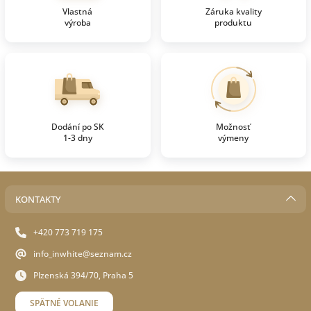
Vlastná
Záruka kvality
výroba
produktu
Dodání po SK
Možnosť
1-3 dny
výmeny
KONTAKTY
+420 773 719 175
info_inwhite@seznam.cz
Plzenská 394/70, Praha 5
SPÄTNÉ VOLANIE