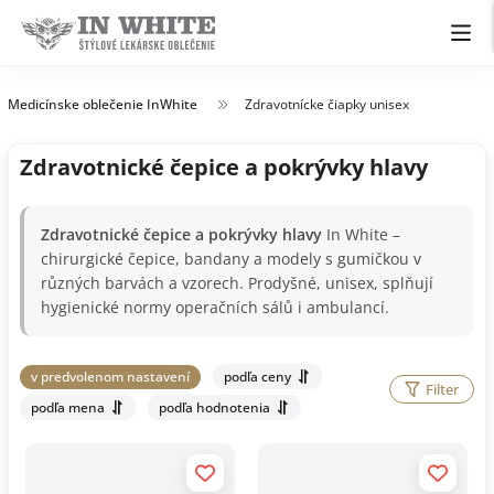
Medicínske oblečenie InWhite
Zdravotnícke čiapky unisex
Zdravotnické čepice a pokrývky hlavy
Zdravotnické čepice a pokrývky hlavy
In White –
chirurgické čepice, bandany a modely s gumičkou v
různých barvách a vzorech. Prodyšné, unisex, splňují
hygienické normy operačních sálů i ambulancí.
v predvolenom nastavení
podľa ceny
Filter
podľa mena
podľa hodnotenia