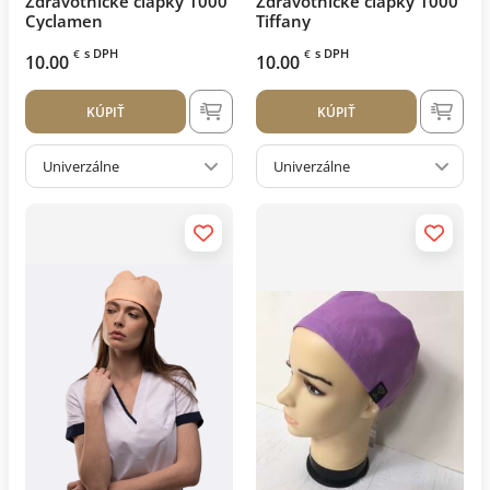
Zdravotnícke čiapky 1000
Zdravotnícke čiapky 1000
Cyclamen
Tiffany
s DPH
s DPH
€
€
10.00
10.00
KÚPIŤ
KÚPIŤ
Univerzálne
Univerzálne