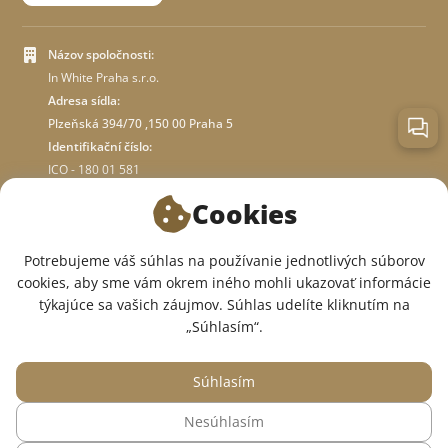
Názov spoločnosti:
In White Praha s.r.o.
Adresa sídla:
Plzeňská 394/70 ,150 00 Praha 5
Identifikační číslo:
ICO - 180 01 581
DIČ: CZ18001581
Cookies
O OBCHODE
Potrebujeme váš súhlas na používanie jednotlivých súborov
cookies, aby sme vám okrem iného mohli ukazovať informácie
týkajúce sa vašich záujmov. Súhlas udelíte kliknutím na
SME V SOCIÁLNYCH SIEŤACH:
„Súhlasím“.
Súhlasím
Nesúhlasím
© 2015 — 2026, Internetový obchod so zdravotným oblečením InWhite.