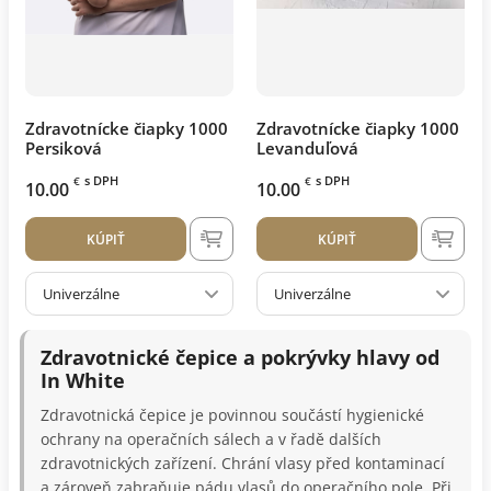
Zdravotnícke čiapky 1000
Zdravotnícke čiapky 1000
Persiková
Levanduľová
s DPH
s DPH
€
€
10.00
10.00
KÚPIŤ
KÚPIŤ
Univerzálne
Univerzálne
Zdravotnické čepice a pokrývky hlavy od
In White
Zdravotnická čepice je povinnou součástí hygienické
ochrany na operačních sálech a v řadě dalších
zdravotnických zařízení. Chrání vlasy před kontaminací
a zároveň zabraňuje pádu vlasů do operačního pole. Při