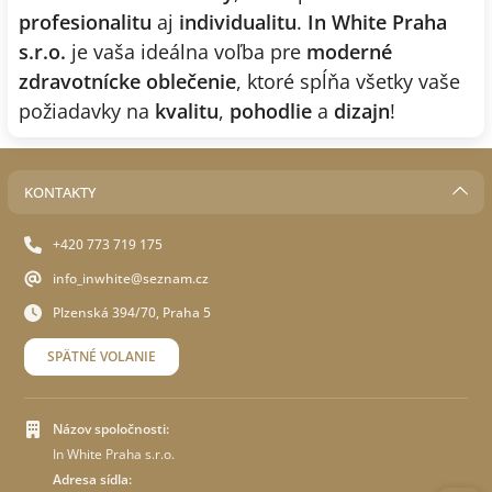
profesionalitu
aj
individualitu
.
In White Praha
s.r.o.
je vaša ideálna voľba pre
moderné
zdravotnícke oblečenie
, ktoré spĺňa všetky vaše
požiadavky na
kvalitu
,
pohodlie
a
dizajn
!
KONTAKTY
+420 773 719 175
info_inwhite@seznam.cz
Plzenská 394/70, Praha 5
SPÄTNÉ VOLANIE
Názov spoločnosti:
In White Praha s.r.o.
Adresa sídla: