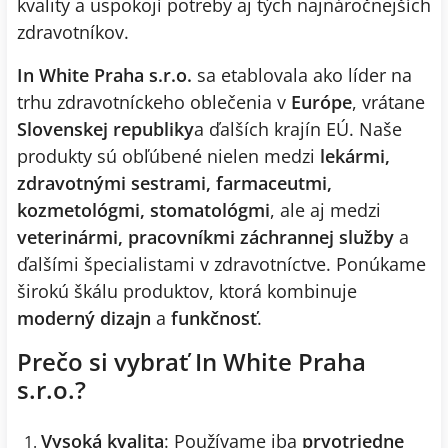
kvality a uspokojí potreby aj tých najnáročnejších
zdravotníkov.
In White Praha s.r.o.
sa etablovala ako líder na
trhu zdravotníckeho oblečenia v
Európe
, vrátane
Slovenskej republiky
a ďalších krajín EÚ. Naše
produkty sú obľúbené nielen medzi
lekármi,
zdravotnými sestrami, farmaceutmi,
kozmetológmi, stomatológmi
, ale aj medzi
veterinármi, pracovníkmi záchrannej služby
a
ďalšími špecialistami v zdravotníctve. Ponúkame
širokú škálu produktov, ktorá kombinuje
moderný dizajn
a
funkčnosť
.
Prečo si vybrať In White Praha
s.r.o.?
Vysoká kvalita
: Používame iba
prvotriedne