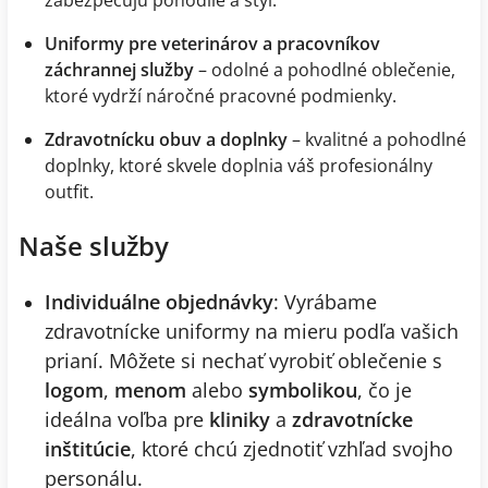
zabezpečujú pohodlie a štýl.
Uniformy pre veterinárov a pracovníkov
záchrannej služby
– odolné a pohodlné oblečenie,
ktoré vydrží náročné pracovné podmienky.
Zdravotnícku obuv a doplnky
– kvalitné a pohodlné
doplnky, ktoré skvele doplnia váš profesionálny
outfit.
Naše služby
Individuálne objednávky
: Vyrábame
zdravotnícke uniformy na mieru podľa vašich
prianí. Môžete si nechať vyrobiť oblečenie s
logom
,
menom
alebo
symbolikou
, čo je
ideálna voľba pre
kliniky
a
zdravotnícke
inštitúcie
, ktoré chcú zjednotiť vzhľad svojho
personálu.