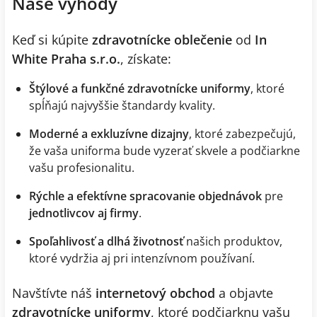
Naše výhody
Keď si kúpite
zdravotnícke oblečenie
od
In
White Praha s.r.o.
, získate:
Štýlové a funkčné zdravotnícke uniformy
, ktoré
spĺňajú najvyššie štandardy kvality.
Moderné a exkluzívne dizajny
, ktoré zabezpečujú,
že vaša uniforma bude vyzerať skvele a podčiarkne
vašu profesionalitu.
Rýchle a efektívne spracovanie objednávok
pre
jednotlivcov aj firmy
.
Spoľahlivosť a dlhá životnosť
našich produktov,
ktoré vydržia aj pri intenzívnom používaní.
Navštívte náš
internetový obchod
a objavte
zdravotnícke uniformy
, ktoré podčiarknu vašu