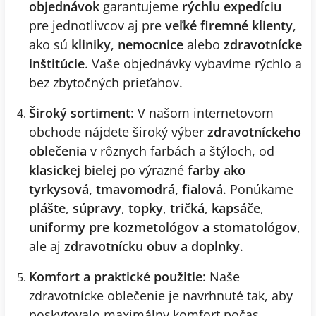
objednávok
garantujeme
rýchlu expedíciu
pre jednotlivcov aj pre
veľké firemné klienty
,
ako sú
kliniky
,
nemocnice
alebo
zdravotnícke
inštitúcie
. Vaše objednávky vybavíme rýchlo a
bez zbytočných prieťahov.
Široký sortiment
: V našom internetovom
obchode nájdete široký výber
zdravotníckeho
oblečenia
v rôznych farbách a štýloch, od
klasickej bielej
po výrazné
farby ako
tyrkysová, tmavomodrá, fialová
. Ponúkame
plášte
,
súpravy
,
topky
,
tričká
,
kapsáče
,
uniformy pre kozmetológov a stomatológov
,
ale aj
zdravotnícku obuv a doplnky
.
Komfort a praktické použitie
: Naše
zdravotnícke oblečenie je navrhnuté tak, aby
poskytovalo maximálny komfort počas