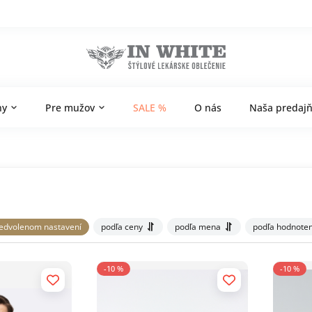
ny
Pre mužov
SALE %
O nás
Naša predaj
redvolenom nastavení
podľa ceny
podľa mena
podľa hodnoten
-10 %
-10 %