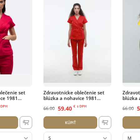
lečenie set
Zdravotnícke oblečenie set
Zdravot
ice 1981
blúzka a nohavice 1981
blúzka 
červený
 DPH
€
s DPH
59.40
5
66.00
66.00
KÚPIŤ
S
M