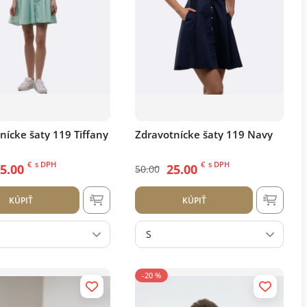
nícke šaty 119 Tiffany
Zdravotnícke šaty 119 Navy
€
s DPH
€
s DPH
5.00
25.00
50.00
KÚPIŤ
KÚPIŤ
S
-20 %