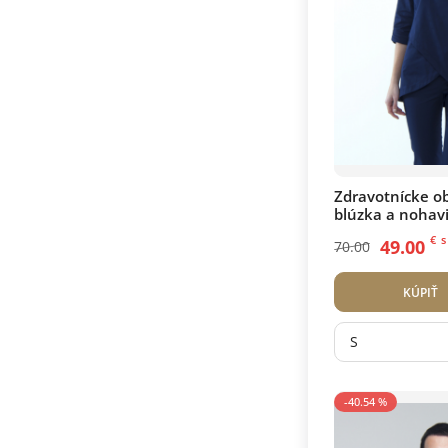
Zdravotnícke ob
blúzka a nohav
€
s
49.00
70.00
KÚPIŤ
S
-40.54 %