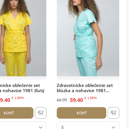
nícke oblečenie set
Zdravotnícke oblečenie set
a nohavice 1981 žlutý
blúzka a nohavice 1981
Tiffany
€
s DPH
€
s DPH
9.40
59.40
66.00
KÚPIŤ
KÚPIŤ
S