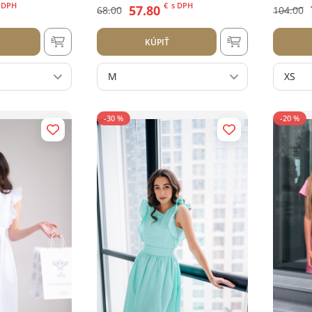
ruže
 DPH
€
s DPH
57.80
68.00
104.00
KÚPIŤ
M
XS
-30 %
-20 %