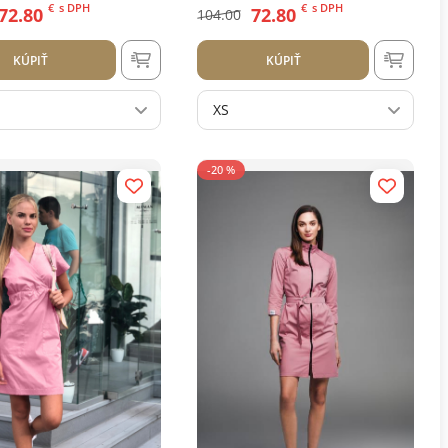
€
s DPH
€
s DPH
72.80
72.80
104.00
KÚPIŤ
KÚPIŤ
XS
-20 %