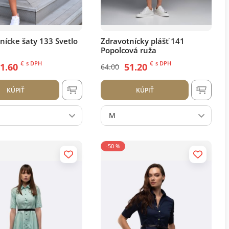
nícke šaty 133 Svetlo
Zdravotnícky plášť 141
Popolcová ruža
€
s DPH
€
s DPH
1.60
51.20
64.00
KÚPIŤ
KÚPIŤ
M
-50 %