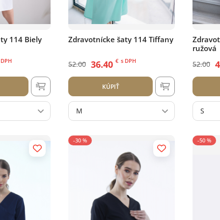
ty 114 Biely
Zdravotnícke šaty 114 Tiffany
Zdravot
ružová
 DPH
€
s DPH
36.40
4
52.00
52.00
KÚPIŤ
M
S
-30 %
-50 %