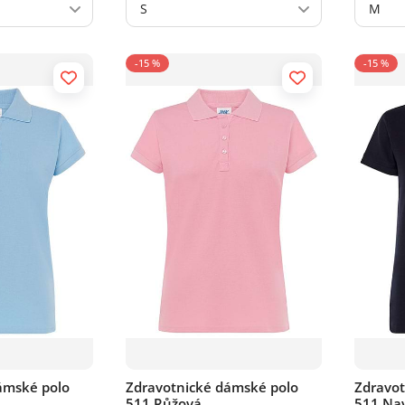
S
M
-15 %
-15 %
ámské polo
Zdravotnické dámské polo
Zdravot
511 Růžová
511 Nav