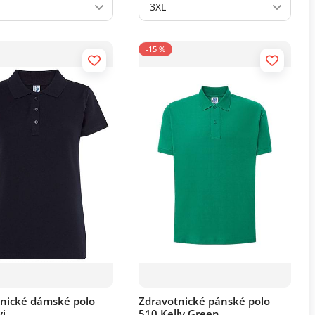
3XL
-15 %
nické dámské polo
Zdravotnické pánské polo
i
510 Kelly Green