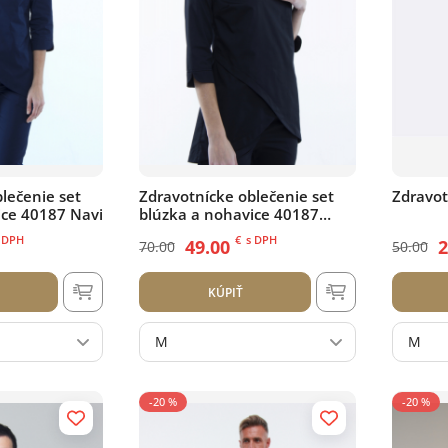
lečenie set
Zdravotnícke oblečenie set
Zdravot
ice 40187 Navi
blúzka a nohavice 40187
Čierny
 DPH
€
s DPH
49.00
2
70.00
50.00
KÚPIŤ
M
M
-20 %
-20 %