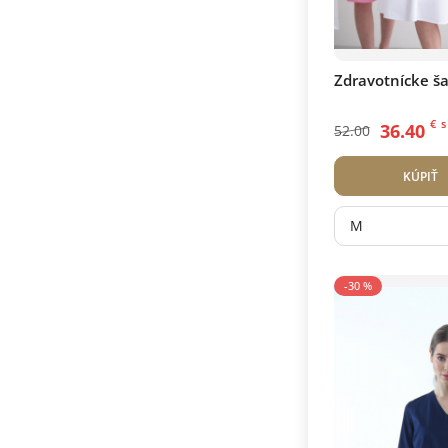
Zdravotnícke ša
€
s
36.40
52.00
KÚPIŤ
M
-30 %