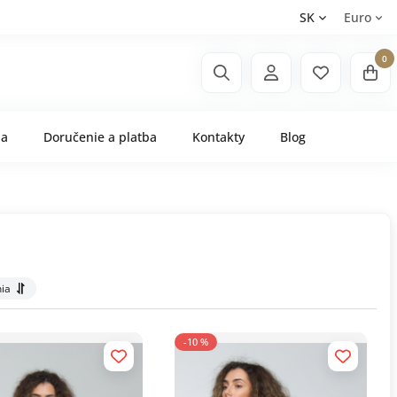
SK
Euro
0
ňa
Doručenie a platba
Kontakty
Blog
ia
-10 %