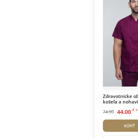
Zdravotnícke ob
košeľa a nohav
Baklažán
€
s
44.00
74.00
KÚPIŤ