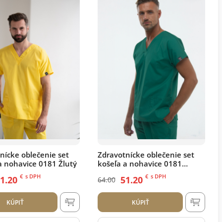
nícke oblečenie set
Zdravotnícke oblečenie set
a nohavice 0181 Žlutý
košeľa a nohavice 0181
Zelený
€
s DPH
€
s DPH
1.20
51.20
64.00
KÚPIŤ
KÚPIŤ