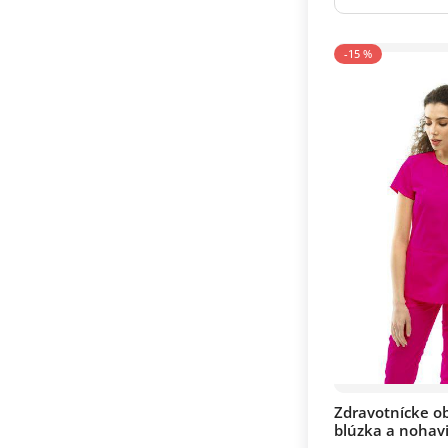
-15 %
Zdravotnícke ob
blúzka a nohav