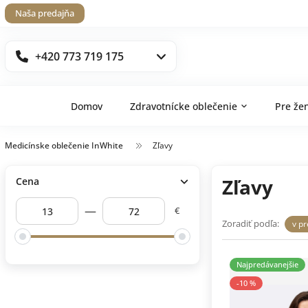
Naša predajňa
+420 773 719 175
Domov
Zdravotnícke oblečenie
Pre že
Medicínske oblečenie InWhite
Zľavy
Zľavy
Cena
—
€
Zoradiť podľa:
v p
Najpredávanejšie
-10 %