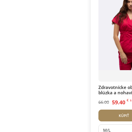
Zdravotnícke ob
blúzka a nohav
Crimson
€
s
59.40
66.00
KÚPIŤ
M/L