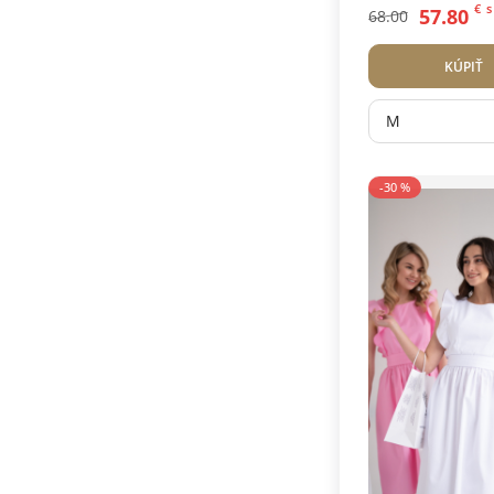
Cyklamen
€
s
57.80
68.00
KÚPIŤ
M
-30 %