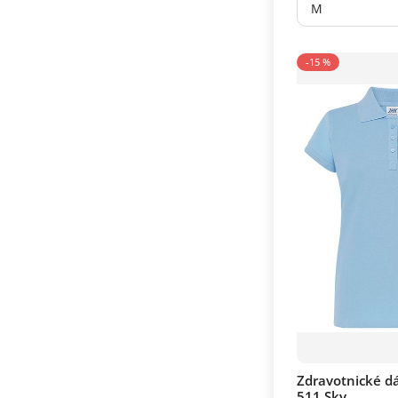
M
-15 %
Zdravotnické d
511 Sky