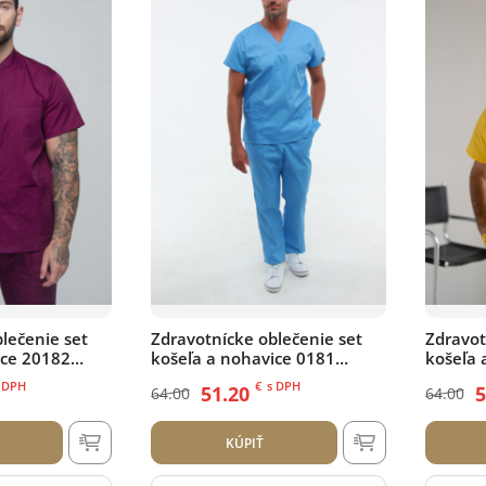
lečenie set
Zdravotnícke oblečenie set
Zdravot
ice 20182
košeľa a nohavice 0181
košeľa 
Modrý
 DPH
€
s DPH
51.20
5
64.00
64.00
KÚPIŤ