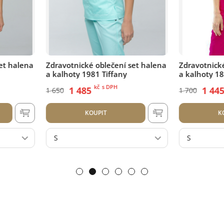
 set halena
Zdravotnické oblečení set halena
Zdravotnic
a kalhoty 1889 Cyklamen
a kalhoty 
kč
s DPH
1 445
1 4
1 700
1 700
KOUPIT
S
XS