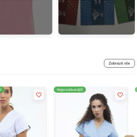
Zobrazit vše
jší
Nejprodávanější