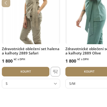
Zdravotnické oblečení set halena
Zdravotnické oblečení
a kalhoty 2889 Olive
a kalhoty 41693 S Azu
kč
s DPH
kč
s DPH
1 800
2 400
KOUPIT
KOUPIT
S/M
SM