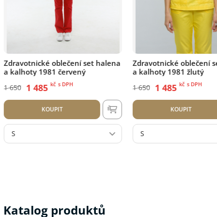
Zdravotnické oblečení set halena
Zdravotnické oblečení
a kalhoty 1981 žlutý
a kalhoty 1981 Tiffany
kč
s DPH
kč
s DPH
1 485
1 485
1 650
1 650
KOUPIT
KOUPIT
S
S
Katalog produktů