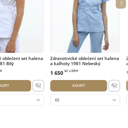
ké oblečení set halena
Zdravotnické oblečení set halena
1981 Nebeský
a kalhoty 1889 Bílý
DPH
kč
s DPH
1 700
KOUPIT
KOUPIT
S