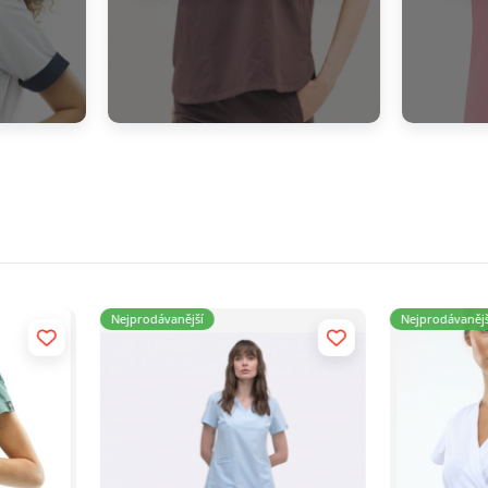
formačního zpravodaje a obchodních informací o
Nejprodávanější
Nejprodávaně