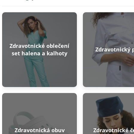
Zdravotnické oblečení
Zdravotnický 
set halena a kalhoty
SLEV
PŘIHLASTE 
Zdravotnická obuv
Zdravotnické č
Souhlasím 