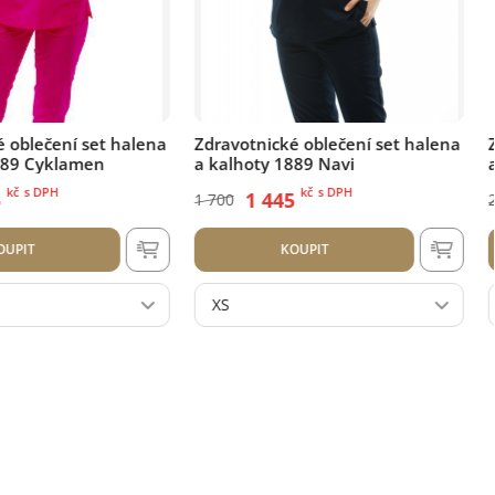
ké oblečení set halena
Zdravotnické oblečení set halena
1889 Navi
a kalhoty 4087 Azure
kč
s DPH
kč
s DPH
45
1 820
2 600
KOUPIT
KOUPIT
XS