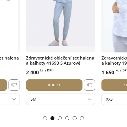
 set halena
Zdravotnické oblečení set halena
Zdravotnic
rové
a kalhoty 1981 Bílý
a kalhoty 
kč
s DPH
kč
s 
1 650
1 650
KOUPIT
XXS
XS