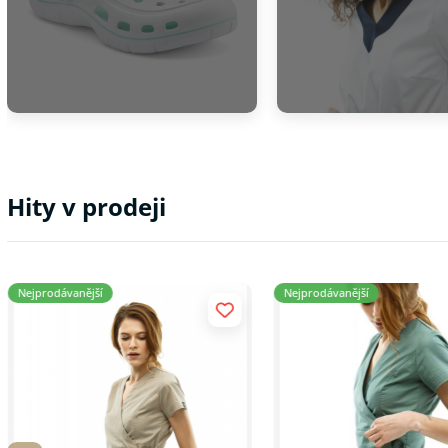
zasílání in
produktech
ODESLAT
Hity v prodeji
Nejprodávanější
Nejprodávanější