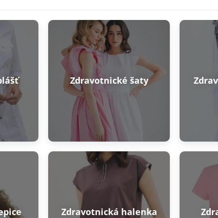
plášť
Zdravotnické šaty
Zdrav
A
200 KČ
!
SE K ODBĚRU NOVINEK
epice
Zdravotnická halenka
Zdr
se zpracováním výše uvedených údajů za účelem