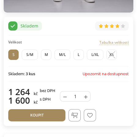
Skladem
Velikost
Tabulka velikostí
S
S/M
M
M/L
L
L/XL
XS
Upozornit na dostupnost
Skladem:
3
kus
1 264
bez DPH
kč
−
+
1 600
s DPH
kč
KOUPIT