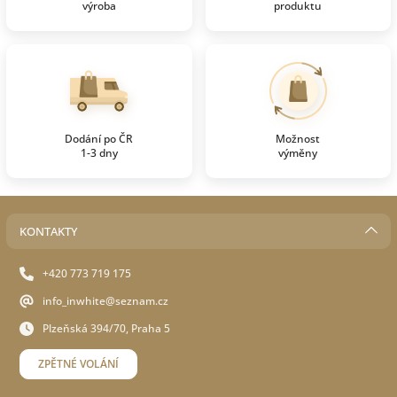
výroba
produktu
Dodání po ČR
Možnost
1-3 dny
výměny
KONTAKTY
+420 773 719 175
info_inwhite@seznam.cz
Plzeňská 394/70, Praha 5
ZPĚTNÉ VOLÁNÍ