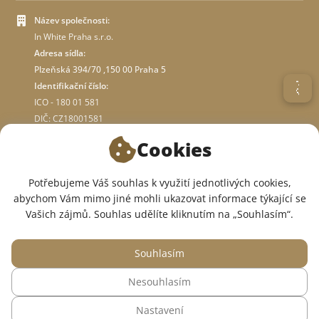
Název společnosti:
In White Praha s.r.o.
Adresa sídla:
Plzeňská 394/70 ,150 00 Praha 5
Identifikační číslo:
ICO - 180 01 581
DIČ: CZ18001581
Cookies
O OBCHODĚ
Potřebujeme Váš souhlas k využití jednotlivých cookies,
abychom Vám mimo jiné mohli ukazovat informace týkající se
JSME V SOCIÁLNÍCH SÍTÍCH:
Vašich zájmů. Souhlas udělíte kliknutím na „Souhlasím“.
Souhlasím
Nesouhlasím
© 2015 — 2026, Internetový obchod se zdravotním oblečením InWhite.
Nastavení
Web vytvořil
Sago Group
.