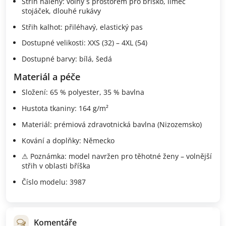
Střih haleny: volný s prostorem pro bříško, límec
stojáček, dlouhé rukávy
Střih kalhot: přiléhavý, elastický pas
Dostupné velikosti: XXS (32) – 4XL (54)
Dostupné barvy: bílá, šedá
Materiál a péče
Složení: 65 % polyester, 35 % bavlna
Hustota tkaniny: 164 g/m²
Materiál: prémiová zdravotnická bavlna (Nizozemsko)
Kování a doplňky: Německo
⚠ Poznámka: model navržen pro těhotné ženy – volnější
střih v oblasti bříška
Číslo modelu: 3987
Komentáře