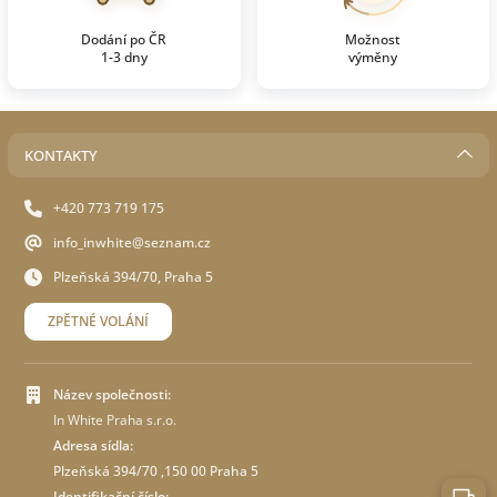
Dodání po ČR
Možnost
1-3 dny
výměny
KONTAKTY
+420 773 719 175
info_inwhite@seznam.cz
Plzeňská 394/70, Praha 5
ZPĚTNÉ VOLÁNÍ
Název společnosti:
In White Praha s.r.o.
Adresa sídla:
Plzeňská 394/70 ,150 00 Praha 5
Identifikační číslo: