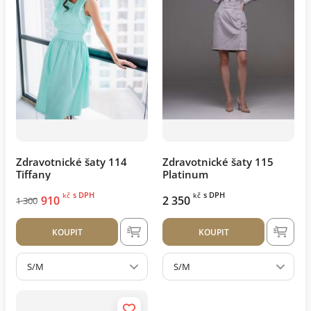
Zdravotnické šaty 114
Zdravotnické šaty 115
Tiffany
Platinum
s DPH
s DPH
kč
kč
910
2 350
1 300
KOUPIT
KOUPIT
S/M
S/M