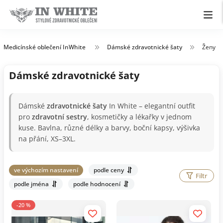
Medicínské oblečení InWhite
Dámské zdravotnické šaty
Ženy
Dámské zdravotnické šaty
Dámské
zdravotnické šaty
In White – elegantní outfit
pro
zdravotní sestry
, kosmetičky a lékařky v jednom
kuse. Bavlna, různé délky a barvy, boční kapsy, výšivka
na přání, XS–3XL.
ve výchozím nastavení
podle ceny
Filtr
podle jména
podle hodnocení
-20 %