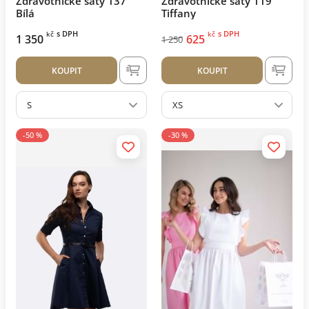
Zdravotnické šaty 137
Zdravotnické šaty 119
Bílá
Tiffany
s DPH
s DPH
kč
kč
1 350
625
1 250
KOUPIT
KOUPIT
S
XS
-50 %
-30 %