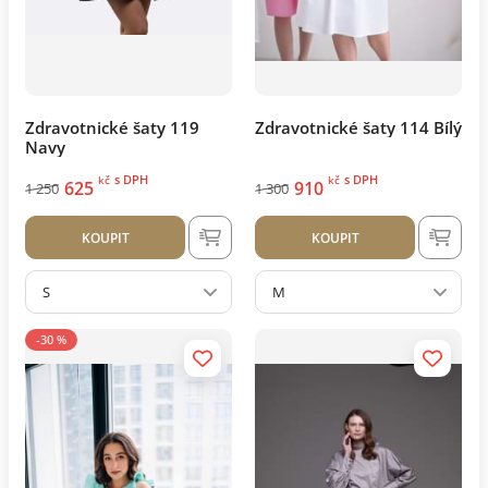
Zdravotnické šaty 119
Zdravotnické šaty 114 Bílý
Navy
s DPH
s DPH
kč
kč
625
910
1 250
1 300
KOUPIT
KOUPIT
S
M
-30 %