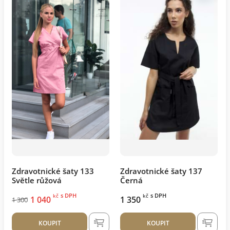
Zdravotnické šaty 133
Zdravotnické šaty 137
Světle růžová
Černá
s DPH
s DPH
kč
kč
1 040
1 350
1 300
KOUPIT
KOUPIT