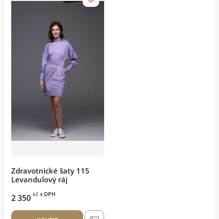
Zdravotnické šaty 115
Levandulový ráj
s DPH
kč
2 350