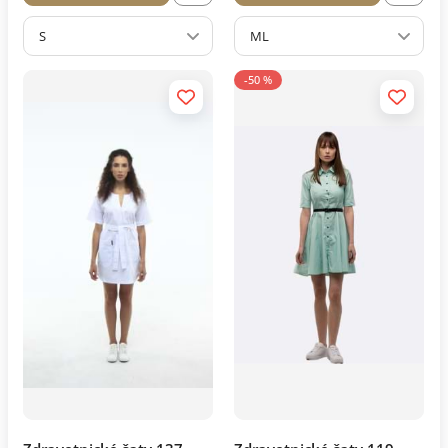
S
ML
-50 %