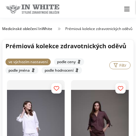
Medicínské oblečení InWhite
Prémiová kolekce zdravotnických oděvů
Prémiová kolekce zdravotnických oděvů
ve výchozím nastavení
podle ceny
Filtr
podle jména
podle hodnocení