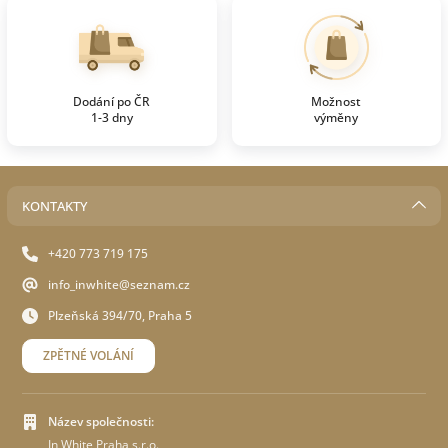
Dodání po ČR
Možnost
1-3 dny
výměny
KONTAKTY
+420 773 719 175
info_inwhite@seznam.cz
Plzeňská 394/70, Praha 5
ZPĚTNÉ VOLÁNÍ
Název společnosti:
In White Praha s.r.o.