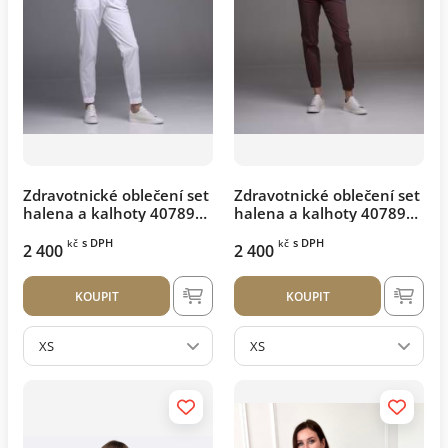
Zdravotnické oblečení set
Zdravotnické oblečení set
halena a kalhoty 40789
halena a kalhoty 40789
Bílý
Lilek
s DPH
s DPH
kč
kč
2 400
2 400
KOUPIT
KOUPIT
XS
XS