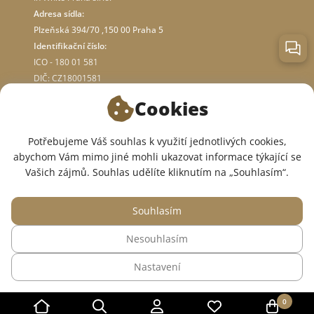
Adresa sídla:
Plzeňská 394/70 ,150 00 Praha 5
Identifikační číslo:
ICO - 180 01 581
DIČ: CZ18001581
Cookies
O OBCHODĚ
Potřebujeme Váš souhlas k využití jednotlivých cookies,
abychom Vám mimo jiné mohli ukazovat informace týkající se
JSME V SOCIÁLNÍCH SÍTÍCH:
Vašich zájmů. Souhlas udělíte kliknutím na „Souhlasím“.
Souhlasím
Nesouhlasím
© 2015 — 2026, Internetový obchod se zdravotním oblečením InWhite.
Nastavení
Web vytvořil
Sago Group
.
0