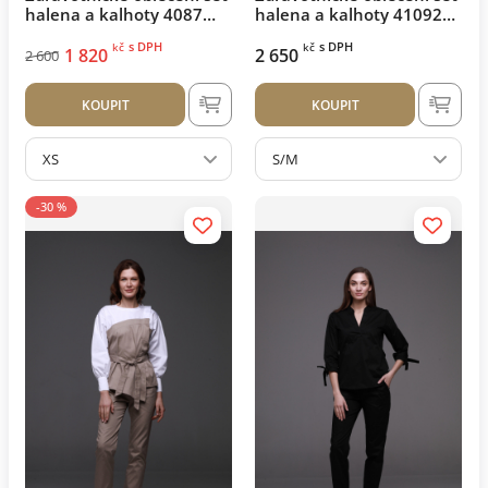
halena a kalhoty 4087
halena a kalhoty 41092
Azure
Béžová
s DPH
s DPH
kč
kč
1 820
2 650
2 600
KOUPIT
KOUPIT
XS
S/M
-30 %