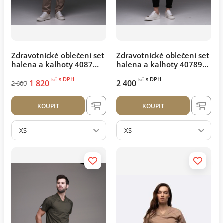
Zdravotnické oblečení set
Zdravotnické oblečení set
halena a kalhoty 4087
halena a kalhoty 40789
Safari
Černý
s DPH
s DPH
kč
kč
1 820
2 400
2 600
KOUPIT
KOUPIT
XS
XS