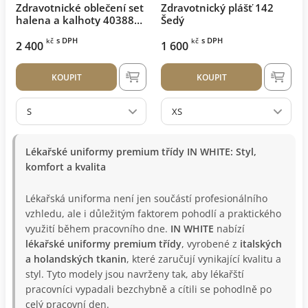
Zdravotnické oblečení set
Zdravotnický plášť 142
halena a kalhoty 40388
Šedý
Bílý
s DPH
s DPH
kč
kč
2 400
1 600
KOUPIT
KOUPIT
S
XS
Lékařské uniformy premium třídy IN WHITE: Styl,
komfort a kvalita
Lékařská uniforma není jen součástí profesionálního
vzhledu, ale i důležitým faktorem pohodlí a praktického
využití během pracovního dne.
IN WHITE
nabízí
lékařské uniformy premium třídy
, vyrobené z
italských
a holandských tkanin
, které zaručují vynikající kvalitu a
styl. Tyto modely jsou navrženy tak, aby lékařští
pracovníci vypadali bezchybně a cítili se pohodlně po
celý pracovní den.