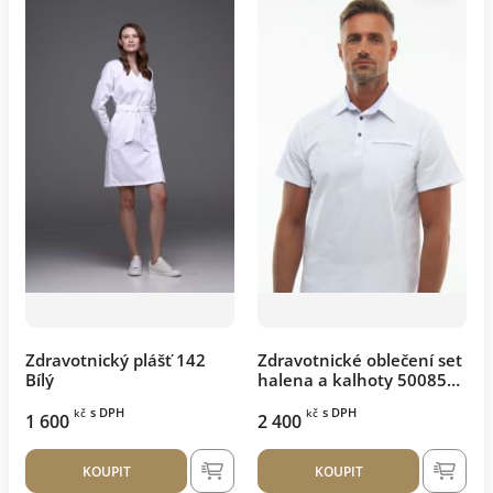
Zdravotnický plášť 142
Zdravotnické oblečení set
Bílý
halena a kalhoty 50085
Bílý
s DPH
s DPH
kč
kč
1 600
2 400
KOUPIT
KOUPIT