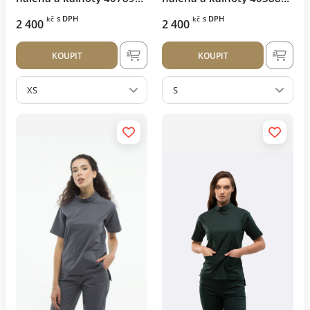
Lіlova
Černý
s DPH
s DPH
kč
kč
2 400
2 400
KOUPIT
KOUPIT
XS
S