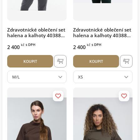
Zdravotnické oblečení set
Zdravotnické oblečení set
halena a kalhoty 40388
halena a kalhoty 40388
Šedý
Tmavě zelený
s DPH
s DPH
kč
kč
2 400
2 400
KOUPIT
KOUPIT
M/L
XS