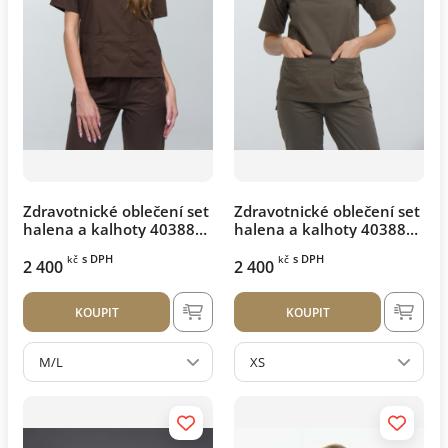
Zdravotnické oblečení set
Zdravotnické oblečení set
halena a kalhoty 40388
halena a kalhoty 40388
Čokoláda
Khaki
s DPH
s DPH
kč
kč
2 400
2 400
KOUPIT
KOUPIT
M/L
XS