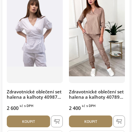
Zdravotnické oblečení set
Zdravotnické oblečení set
halena a kalhoty 40987
halena a kalhoty 40789
Bílý
Béžová
s DPH
s DPH
kč
kč
2 600
2 400
KOUPIT
KOUPIT