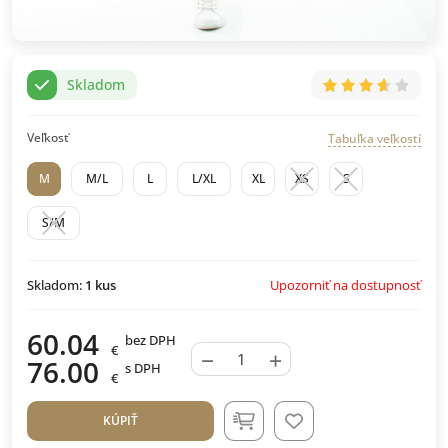
Skladom
Veľkosť
Tabuľka veľkostí
M
M/L
L
L/XL
XL
XS
S
S/M
Upozorniť na dostupnosť
Skladom:
1
kus
60.04
bez DPH
€
−
+
76.00
s DPH
€
KÚPIŤ