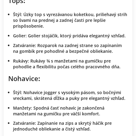
Tops
:
Štýl
: Úzky top s vyrezávanou koketkou, priliehavý strih
so švami na prednej a zadnej časti pre lepšie
prispôsobenie.
Golier
: Golier stojáčik, ktorý pridáva elegantný vzhľad.
Zatváranie
: Rozparok na zadnej strane so zapínaním
na gombík pre pohodlné a bezpečné obliekanie.
Rukávy
: Rukávy ¾ s manžetami na gumičku pre
pohodlie a flexibilitu počas celého pracovného dňa.
Nohavice
:
Štýl
: Nohavice jogger s vysokým pásom, so bočnými
vreckami, skrátená dĺžka a puky pre elegantný vzhľad.
Manžety
: Spodná časť nohavíc je zakončená
manžetami na gumičku pre väčší komfort.
Zatváranie
: Zapínanie na zips a skrytý háčik pre
jednoduché obliekanie a čistý vzhľad.