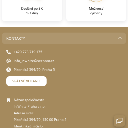
Dodání po SK
Možnosť
1-3 dny
výmeny
KONTAKTY
+420 773 719 175
info_inwhite@seznam.cz
Plzenská 394/70, Praha 5
SPÄTNÉ VOLANIE
Názov spoločnosti:
In White Praha s.r.o.
Adresa sídla:
Plzeňská 394/70 ,150 00 Praha 5
Identifikační číslo: