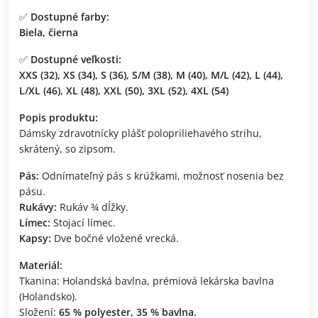
✅
Dostupné farby:
Biela, čierna
✅
Dostupné veľkosti:
XXS (32), XS (34), S (36), S/M (38), M (40), M/L (42), L (44),
L/XL (46), XL (48), XXL (50), 3XL (52), 4XL (54)
Popis produktu:
Dámsky zdravotnícky plášť polopriliehavého strihu,
skrátený, so zipsom.
Pás:
Odnímateľný pás s krúžkami, možnosť nosenia bez
pásu.
Rukávy:
Rukáv ¾ dĺžky.
Límec:
Stojací límec.
Kapsy:
Dve bočné vložené vrecká.
Materiál:
Tkanina: Holandská bavlna, prémiová lekárska bavlna
(Holandsko).
Složení:
65 % polyester, 35 % bavlna.