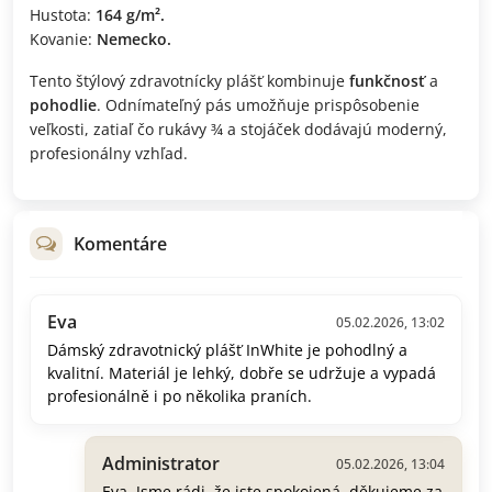
Hustota:
164 g/m².
Kovanie:
Nemecko.
Tento štýlový zdravotnícky plášť kombinuje
funkčnosť
a
pohodlie
. Odnímateľný pás umožňuje prispôsobenie
veľkosti, zatiaľ čo rukávy ¾ a stojáček dodávajú moderný,
profesionálny vzhľad.
Komentáre
Eva
05.02.2026, 13:02
Dámský zdravotnický plášť InWhite je pohodlný a
kvalitní. Materiál je lehký, dobře se udržuje a vypadá
profesionálně i po několika praních.
Administrator
05.02.2026, 13:04
Eva, Jsme rádi, že jste spokojená, děkujeme za