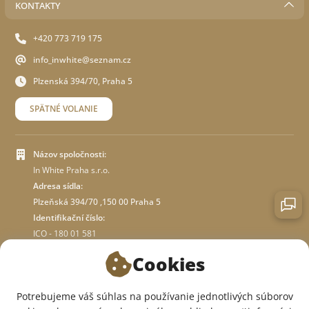
KONTAKTY
+420 773 719 175
info_inwhite@seznam.cz
Plzenská 394/70, Praha 5
SPÄTNÉ VOLANIE
Názov spoločnosti:
In White Praha s.r.o.
Adresa sídla:
Plzeňská 394/70 ,150 00 Praha 5
Identifikační číslo:
ICO - 180 01 581
DIČ: CZ18001581
Cookies
O OBCHODE
Potrebujeme váš súhlas na používanie jednotlivých súborov