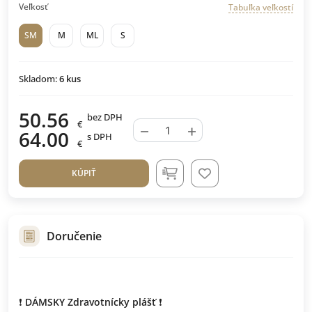
Veľkosť
Tabuľka veľkostí
SM
M
ML
S
Skladom:
6
kus
50.56
bez DPH
€
−
+
64.00
s DPH
€
KÚPIŤ
Doručenie
❗
DÁMSKY Zdravotnícky plášť
❗