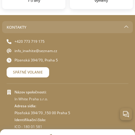
1-3 dny
výmeny
KONTAKTY
+420 773 719 175
info_inwhite@seznam.cz
Plzenská 394/70, Praha 5
SPÄTNÉ VOLANIE
Názov spoločnosti:
In White Praha s.r.o.
Adresa sídla:
Plzeňská 394/70 ,150 00 Praha 5
Identifikační číslo:
ICO - 180 01 581
DIČ: CZ18001581