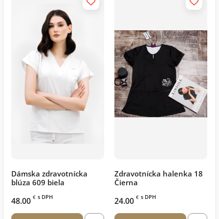
Dámska zdravotnícka
Zdravotnícka halenka 18
blúza 609 biela
Čierna
s DPH
s DPH
€
€
48.00
24.00