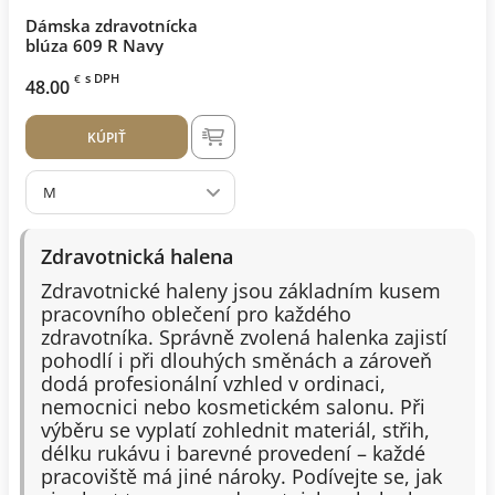
Dámska zdravotnícka
blúza 609 R Navy
s DPH
€
48.00
KÚPIŤ
M
Zdravotnická halena
Zdravotnické haleny jsou základním kusem
pracovního oblečení pro každého
zdravotníka. Správně zvolená halenka zajistí
pohodlí i při dlouhých směnách a zároveň
dodá profesionální vzhled v ordinaci,
nemocnici nebo kosmetickém salonu. Při
výběru se vyplatí zohlednit materiál, střih,
délku rukávu i barevné provedení – každé
pracoviště má jiné nároky. Podívejte se, jak