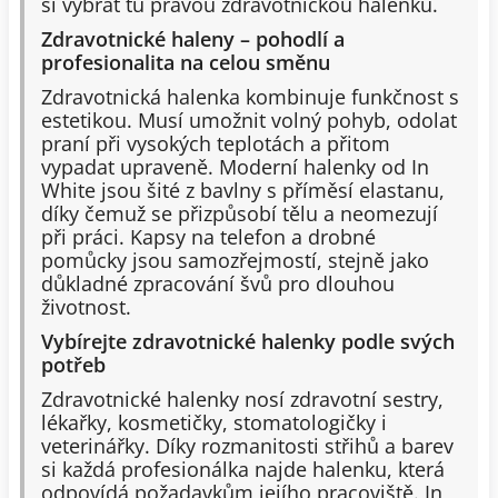
si vybrat tu pravou zdravotnickou halenku.
Zdravotnické haleny – pohodlí a
profesionalita na celou směnu
Zdravotnická halenka kombinuje funkčnost s
estetikou. Musí umožnit volný pohyb, odolat
praní při vysokých teplotách a přitom
vypadat upraveně. Moderní halenky od In
White jsou šité z bavlny s příměsí elastanu,
díky čemuž se přizpůsobí tělu a neomezují
při práci. Kapsy na telefon a drobné
pomůcky jsou samozřejmostí, stejně jako
důkladné zpracování švů pro dlouhou
životnost.
Vybírejte zdravotnické halenky podle svých
potřeb
Zdravotnické halenky nosí zdravotní sestry,
lékařky, kosmetičky, stomatologičky i
veterinářky. Díky rozmanitosti střihů a barev
si každá profesionálka najde halenku, která
odpovídá požadavkům jejího pracoviště. In