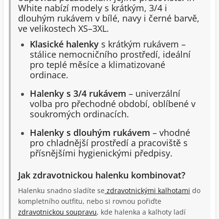
White nabízí modely s krátkým, 3/4 i
dlouhým rukávem v bílé, navy i černé barvě,
ve velikostech XS–3XL.
Klasické halenky
s krátkým rukávem –
stálice nemocničního prostředí, ideální
pro teplé měsíce a klimatizované
ordinace.
Halenky s 3/4 rukávem
– univerzální
volba pro přechodné období, oblíbené v
soukromých ordinacích.
Halenky s dlouhým rukávem
– vhodné
pro chladnější prostředí a pracoviště s
přísnějšími hygienickými předpisy.
Jak zdravotnickou halenku kombinovat?
Halenku snadno sladíte se
zdravotnickými kalhotami
do
kompletního outfitu, nebo si rovnou pořiďte
zdravotnickou soupravu
, kde halenka a kalhoty ladí