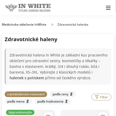
Medicínske oblečenie InWhite
Zdravotnická halenka
Zdravotnické haleny
Zdravotnická halena In White je základní kus pracovního
oblečení pro zdravotní sestry, kosmetičky a lékařky –
bavlna s elastanem, krátký, 3/4 i dlouhý rukáv, bílá i
barevná, XS–3XL. Vybírejte z klasických modelů i
halenek s potiskem
přímo od českého výrobce.
v predvolenom nastavení
podľa ceny
Filter
podľa mena
podľa hodnotenia
Najpredávanejšie