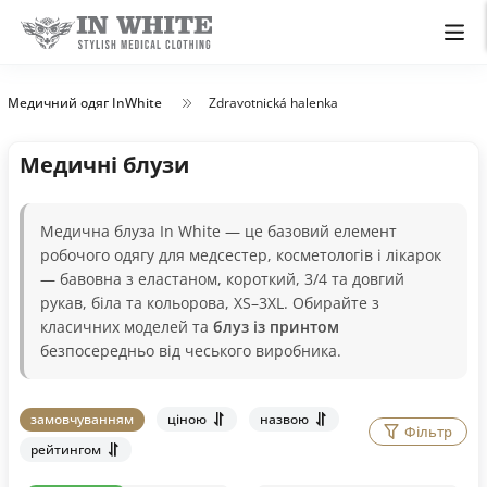
Медичний одяг InWhite
Zdravotnická halenka
Медичні блузи
Медична блуза In White — це базовий елемент
робочого одягу для медсестер, косметологів і лікарок
— бавовна з еластаном, короткий, 3/4 та довгий
рукав, біла та кольорова, XS–3XL. Обирайте з
класичних моделей та
блуз із принтом
безпосередньо від чеського виробника.
замовчуванням
ціною
назвою
Фільтр
рейтингом