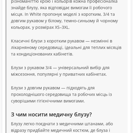
різноманіттю крою і кольорів кожна професіоналка
знайде блузу, яка відповідає вимогам її робочого
місця. In White пропонує моделі з коротким, 3/4 та
довгим рукавом у білому, темно-синьому й чорному
кольорах, у розмірах XS–3XL.
Класичні блузи з коротким рукавом — незмінні в
лікарняному середовищі, ідеальні для теплих місяців
та кондиціонованих кабінетів.
Блузи з рукавом 3/4 — універсальний вибір для
міжсезоння, популярні у приватних кабінетах.
Блузи з довгим рукавом — підходять для
прохолоднішого середовища та робочих місць із
суворішими гігієнічними вимогами.
З чим носити медичну блузу?
Блузу легко поєднати з медичними штанами, або
відразу придбайте медичний костюм, де блуза і