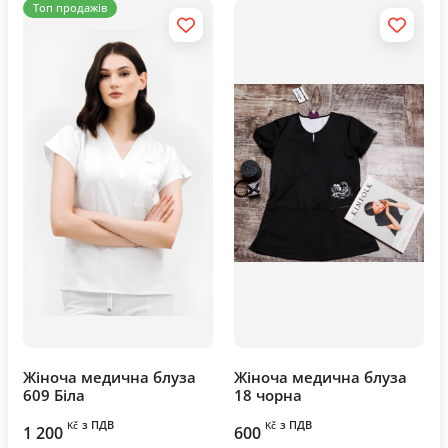
Топ продажів
Жіноча медична блуза
Жіноча медична блуза
609 Біла
18 чорна
з ПДВ
з ПДВ
Kč
Kč
1 200
600