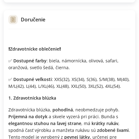
Doručenie
❗️Zdravotnícke oblečenie❗️
✅
Dostupné farby
: biela, námornícka, olivová, safari,
oranžová, svetlo šedá, čierna.
✅
Dostupné veľkosti
: XXS(32), XS(34), S(36), S/M(38), M(40),
M/L(42), L(44), L/XL(46), XL(48), XXL(50), 3XL(52), 4XL(54).
1. Zdravotnícka blúzka
Zdravotnícka blúzka,
pohodlná
, neobmedzuje pohyb.
Príjemná na dotyk
a skvele vyzerá pri práci. Bunda s
elegantnou stuhou na ľavej strane
, má
krátky rukáv
,
spodná časť výrobku a manžeta rukávu sú
zdobené švami
.
Tento model je vyrobený z
pevnej látky
, určenej pre