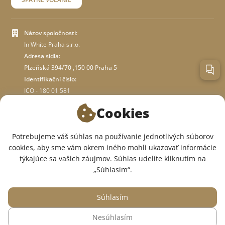
Názov spoločnosti:
In White Praha s.r.o.
Adresa sídla:
Plzeňská 394/70 ,150 00 Praha 5
Identifikační číslo:
ICO - 180 01 581
DIČ: CZ18001581
Cookies
O OBCHODE
Potrebujeme váš súhlas na používanie jednotlivých súborov
cookies, aby sme vám okrem iného mohli ukazovať informácie
týkajúce sa vašich záujmov. Súhlas udelíte kliknutím na
SME V SOCIÁLNYCH SIEŤACH:
„Súhlasím“.
Súhlasím
Nesúhlasím
© 2015 — 2026, Internetový obchod so zdravotným oblečením InWhite.