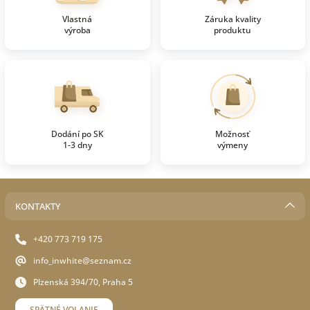
Vlastná
Záruka kvality
výroba
produktu
Dodání po SK
Možnosť
1-3 dny
výmeny
KONTAKTY
+420 773 719 175
info_inwhite@seznam.cz
Plzenská 394/70, Praha 5
SPÄTNÉ VOLANIE