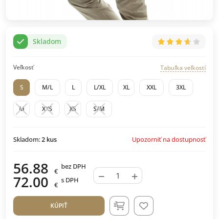
Skladom
Veľkosť
Tabuľka veľkostí
S
M/L
L
L/XL
XL
XXL
3XL
M
XXS
XS
S/M
Upozorniť na dostupnosť
Skladom:
2
kus
56.88
bez DPH
€
−
+
72.00
s DPH
€
KÚPIŤ