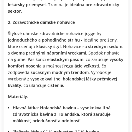
lekársky priemysel
. Tkanina je
ideálna pre zdravotnícky
sektor
.
2. Zdravotnícke dámske nohavice
Štýlové dámske zdravotnícke nohavice-joggerky
jednoduchého a pohodlného strihu
- ideálne pre ženy,
ktoré oceňujú
klasický štýl
. Nohavice so
stredným sedom
,
s
dvoma prednými náprsními vreckami
. Spodok nohavíc
na gume. Pás končí
elastickým pásom
, čo zaručuje
vysoký
komfort nosenia
a možnosť
regulácie veľkosti
, čo
zodpovedá
súčasným módnym trendom
. Výrobok je
vyrobený z
vysokokvalitnej holandskej látky prémiovej
kvality
, čo uľahčuje
čistenie
.
Materiály:
Hlavná látka:
Holandská bavlna – vysokokvalitná
zdravotnícka bavlna z Holandska, ktorá zaručuje
mäkkosť, priedušnosť a odolnosť.
Zloženie látky:
65 % polyester, 35 % bavlna.