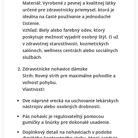
Materiál: Vyrobené z pevnej a kvalitnej látky
určené pre zdravotnícky priemysel, ktorá je
ideálna na časté používanie a jednoduché
čistenie.
Vzhľad: Biely alebo farebný odev, ktorý
poskytuje možnosť vyjadriť osobný štýl, či už
v zdravotnej starostlivosti, kozmetických
salónoch, wellness centrách alebo sociálnych
službách.
Zdravotnícke nohavice dámske
Strih: Rovný strih pre maximálne pohodlie a
voľnosť pohybu.
Vlastnosti:
Dve náprsné vrecká na uschovanie lekárskych
nástrojov alebo osobných drobností.
Pás nohavíc je regulovateľný pomocou
gumičky a šnúrky pre dokonalé usadenie.
Doplnkový detail na nohaviciach v podobe
dvojitého kontrastného stehu, ktorý zaisťuje