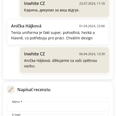
Inwhite CZ
23.07.2024, 11:18
Карина, дякуємо за ваш відгук.
Anička Hájková
01.04.2024, 23:06
Tenta uniforma je fakt super, pohodlná, hezká a
hlavně, co potřebuju pro práci. Chválím design
Inwhite CZ
06.04.2024, 13:39
Anička Hájková, děkujeme za vaši zpětnou
vazbu.
Napísať recenziu
Meno *
E-mail