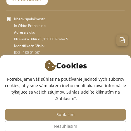
Názov spoločnosti:
In White Praha s.r.o.
Adresa sídla:
Plzeňská 394/70 ,150 00 Praha 5
Identifikační číslo:
ICO - 180 01 581
DIČ: CZ18001581
Cookies
O OBCHODE
Potrebujeme váš súhlas na používanie jednotlivých súborov
cookies, aby sme vám okrem iného mohli ukazovať informácie
týkajúce sa vašich záujmov. Súhlas udelíte kliknutím na
SME V SOCIÁLNYCH SIEŤACH:
„Súhlasím“.
Súhlasím
Nesúhlasím
© 2015 — 2026, Internetový obchod so zdravotným oblečením InWhite.