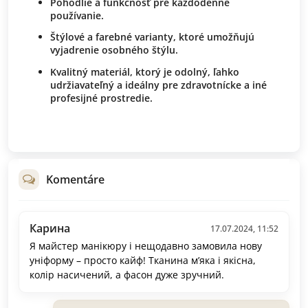
Pohodlie a funkčnosť pre každodenné
používanie.
Štýlové a farebné varianty, ktoré umožňujú
vyjadrenie osobného štýlu.
Kvalitný materiál, ktorý je odolný, ľahko
udržiavateľný a ideálny pre zdravotnícke a iné
profesijné prostredie.
Komentáre
Карина
17.07.2024, 11:52
Я майстер манікюру і нещодавно замовила нову
уніформу – просто кайф! Тканина м’яка і якісна,
колір насичений, а фасон дуже зручний.