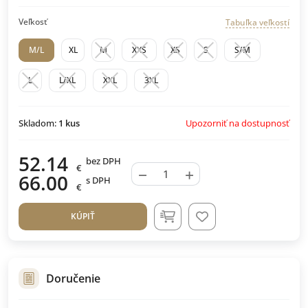
Veľkosť
Tabuľka veľkostí
M/L
XL
M
XXS
XS
S
S/M
L
L/XL
XXL
3XL
Upozorniť na dostupnosť
Skladom:
1
kus
52.14
bez DPH
€
−
+
66.00
s DPH
€
KÚPIŤ
Doručenie