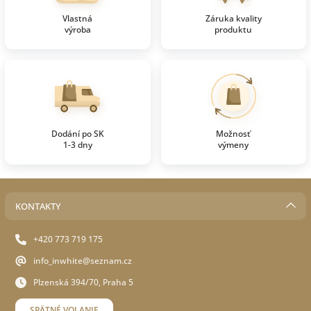
Vlastná
Záruka kvality
výroba
produktu
Dodání po SK
Možnosť
1-3 dny
výmeny
KONTAKTY
+420 773 719 175
info_inwhite@seznam.cz
Plzenská 394/70, Praha 5
SPÄTNÉ VOLANIE