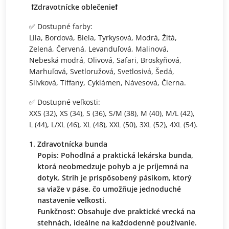
❗️Zdravotnícke oblečenie❗️
✅ Dostupné farby:
Lila, Bordová, Biela, Tyrkysová, Modrá, Žltá,
Zelená, Červená, Levanduľová, Malinová,
Nebeská modrá, Olivová, Safari, Broskyňová,
Marhuľová, Svetloružová, Svetlosivá, Šedá,
Slivková, Tiffany, Cyklámen, Návesová, Čierna.
✅ Dostupné veľkosti:
XXS (32), XS (34), S (36), S/M (38), M (40), M/L (42),
L (44), L/XL (46), XL (48), XXL (50), 3XL (52), 4XL (54).
Zdravotnícka bunda
Popis: Pohodlná a praktická lekárska bunda,
ktorá neobmedzuje pohyb a je príjemná na
dotyk. Strih je prispôsobený pásikom, ktorý
sa viaže v páse, čo umožňuje jednoduché
nastavenie veľkosti.
Funkčnosť: Obsahuje dve praktické vrecká na
stehnách, ideálne na každodenné používanie.