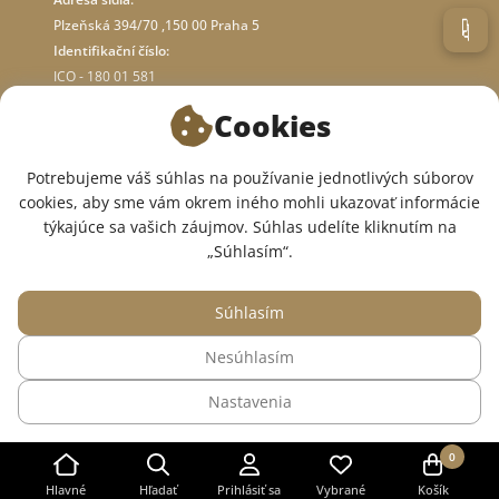
Plzeňská 394/70 ,150 00 Praha 5
Identifikační číslo:
ICO - 180 01 581
DIČ: CZ18001581
Cookies
O OBCHODE
Potrebujeme váš súhlas na používanie jednotlivých súborov
cookies, aby sme vám okrem iného mohli ukazovať informácie
týkajúce sa vašich záujmov. Súhlas udelíte kliknutím na
SME V SOCIÁLNYCH SIEŤACH:
„Súhlasím“.
Súhlasím
Nesúhlasím
© 2015 — 2026, Internetový obchod so zdravotným oblečením InWhite.
Nastavenia
Web vytvoril
Sago Group
.
0
Hlavné
Hľadať
Prihlásiť sa
Vybrané
Košík