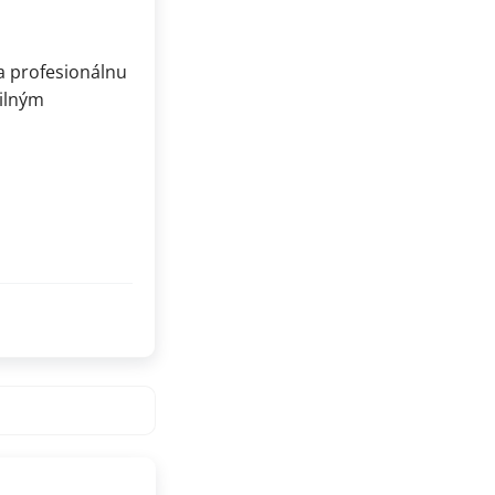
ža profesionálnu
silným