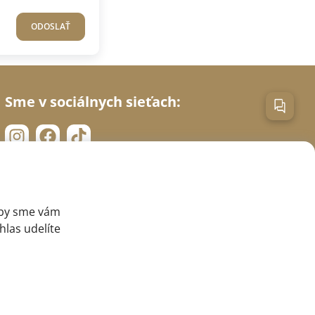
ODOSLAŤ
Sme v sociálnych sieťach:
aby sme vám
hlas udelíte
Web vytvoril
Sago Group
.