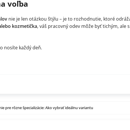
na voľba
álov
nie je len otázkou štýlu – je to rozhodnutie, ktoré odrá
 alebo kozmetička
, váš pracovný odev môže byť tichým, ale 
čo nosíte každý deň.
ie pre rôzne špecializácie: Ako vybrať ideálnu variantu