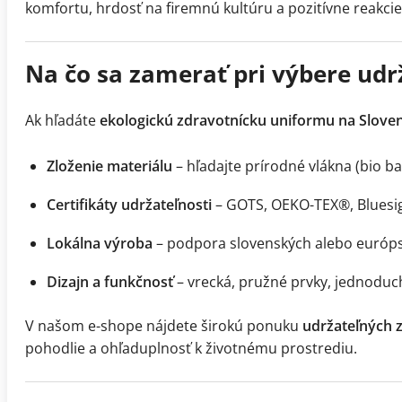
komfortu, hrdosť na firemnú kultúru a pozitívne reakcie
Na čo sa zamerať pri výbere udr
Ak hľadáte
ekologickú zdravotnícku uniformu na Slove
Zloženie materiálu
– hľadajte prírodné vlákna (bio b
Certifikáty udržateľnosti
– GOTS, OEKO-TEX®, Bluesi
Lokálna výroba
– podpora slovenských alebo európs
Dizajn a funkčnosť
– vrecká, pružné prvky, jednoduch
V našom e-shope nájdete širokú ponuku
udržateľných z
pohodlie a ohľaduplnosť k životnému prostrediu.