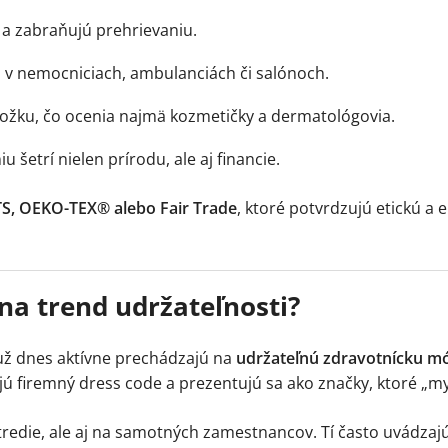
 a zabraňujú prehrievaniu.
 v nemocniciach, ambulanciách či salónoch.
okožku, čo ocenia najmä kozmetičky a dermatológovia.
 šetrí nielen prírodu, ale aj financie.
TS, OEKO-TEX® alebo Fair Trade
, ktoré potvrdzujú etickú a 
na trend udržateľnosti?
ž dnes aktívne prechádzajú na
udržateľnú zdravotnícku m
ujú firemný dress code a prezentujú sa ako značky, ktoré „m
tredie, ale aj na samotných zamestnancov. Tí často uvádzajú