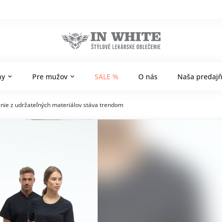
ny
Pre mužov
SALE %
O nás
Naša predaj
enie z udržateľných materiálov stáva trendom