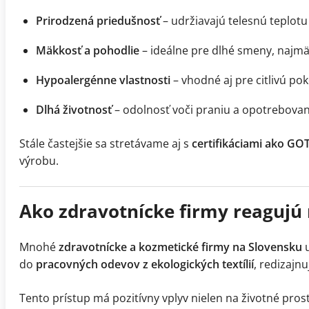
Prirodzená priedušnosť
– udržiavajú telesnú teplotu
Mäkkosť a pohodlie
– ideálne pre dlhé smeny, najmä
Hypoalergénne vlastnosti
– vhodné aj pre citlivú p
Dlhá životnosť
– odolnosť voči praniu a opotrebovaniu
Stále častejšie sa stretávame aj s
certifikáciami ako GO
výrobu.
Ako zdravotnícke firmy reagujú 
Mnohé
zdravotnícke a kozmetické firmy na Slovensku
u
do
pracovných odevov z ekologických textílií
, redizajn
Tento prístup má pozitívny vplyv nielen na životné pros