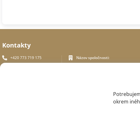
Kontakty
+420 773 719 175
Názov spoločnosti:
In White Praha s.r.o.
info_inwhite@seznam.cz
Adresa sídla:
Plzenská 394/70, Praha 5
Plzeňská 394/70 ,150 00 Praha 5
Identifikační číslo:
SPÄTNÉ VOLANIE
Potrebujem
ICO - 180 01 581
okrem iného
DIČ: CZ18001581
© 2015 — 2026, Internetový obchod so zdravotným oblečením InWhite.