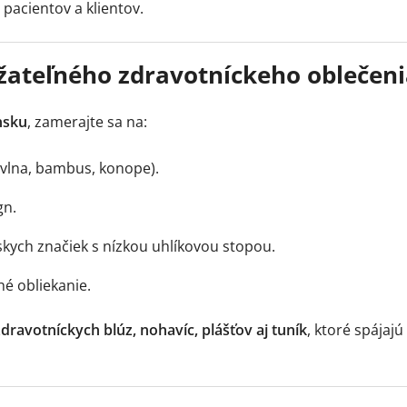
 pacientov a klientov.
žateľného zdravotníckeho oblečeni
nsku
, zamerajte sa na:
avlna, bambus, konope).
gn.
kych značiek s nízkou uhlíkovou stopou.
é obliekanie.
dravotníckych blúz, nohavíc, plášťov aj tuník
, ktoré spájajú