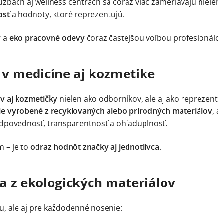
žbách aj wellness centrách sa čoraz viac zameriavajú nielen
osť
a hodnoty, ktoré reprezentujú.
y
a
eko pracovné odevy
čoraz častejšou voľbou profesionál
 v medicíne aj kozmetike
ov aj kozmetičky
nielen ako odborníkov, ale aj ako reprezen
ie vyrobené z recyklovaných alebo prírodných materiálov
,
dpovednosť, transparentnosť a ohľaduplnosť.
 – je to
odraz hodnôt značky aj jednotlivca
.
a z ekologických materiálov
u, ale aj pre každodenné nosenie: