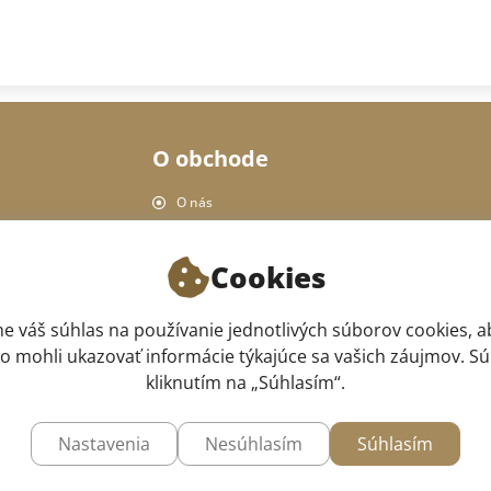
O obchode
O nás
Ochrana osobných údajov
Pravidlá obchodu
Cookies
Doručenie a platba
Vrátenie produktu
e váš súhlas na používanie jednotlivých súborov cookies, 
Naša predajňa
 mohli ukazovať informácie týkajúce sa vašich záujmov. Sú
kliknutím na „Súhlasím“.
Nastavenia
Nesúhlasím
Súhlasím