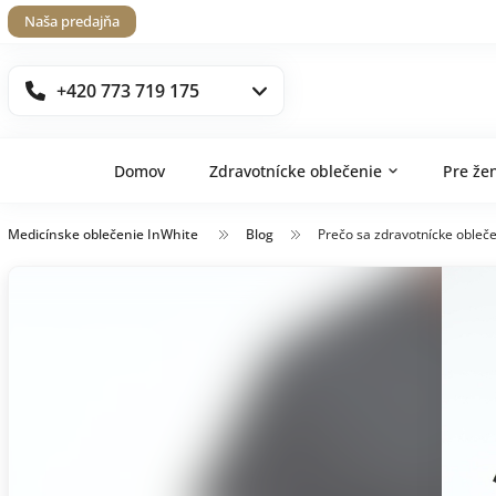
Naša predajňa
+420 773 719 175
Domov
Zdravotnícke oblečenie
Pre že
Medicínske oblečenie InWhite
Blog
Prečo sa zdravotnícke obleč