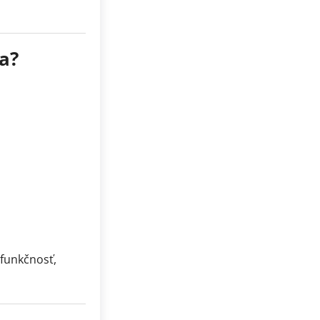
a?
 funkčnosť,