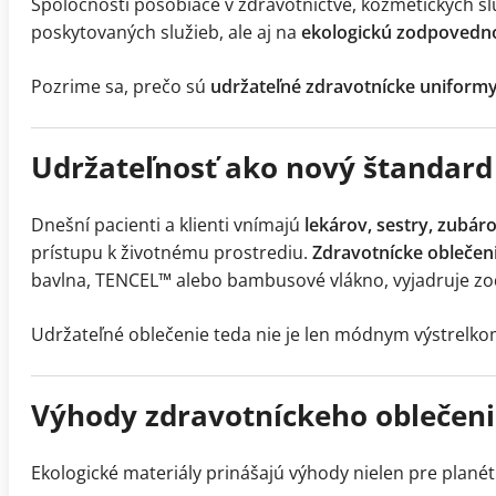
Spoločnosti pôsobiace v zdravotníctve, kozmetických slu
poskytovaných služieb, ale aj na
ekologickú zodpovedn
Pozrime sa, prečo sú
udržateľné zdravotnícke uniform
Udržateľnosť ako nový štandard
Dnešní pacienti a klienti vnímajú
lekárov, sestry, zubár
prístupu k životnému prostrediu.
Zdravotnícke oblečen
bavlna, TENCEL™ alebo bambusové vlákno, vyjadruje zo
Udržateľné oblečenie teda nie je len módnym výstrelkom
Výhody zdravotníckeho oblečeni
Ekologické materiály prinášajú výhody nielen pre planét