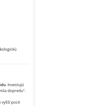
ekologickú
ódu
. Investujú
yslia dopredu“.
 vyšší pocit