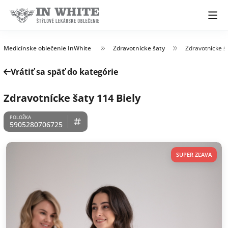
Medicínske oblečenie InWhite
Zdravotnícke šaty
Zdravotnícke š
Vrátiť sa späť do kategórie
Zdravotnícke šaty 114 Biely
5905280706725
SUPER ZĽAVA