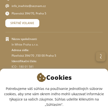
info_inwhite@seznam.cz
Plzenská 394/70, Praha 5
SPÄTNÉ VOLANIE
Názov spoločnosti:
In White Praha s.r.o.
Adresa sídla:
Plzeňská 394/70 ,150 00 Praha 5
Identifikační číslo:
ICO - 180 01 581
DIČ: CZ18001581
Cookies
O OBCHODE
Potrebujeme váš súhlas na používanie jednotlivých súborov
cookies, aby sme vám okrem iného mohli ukazovať informácie
týkajúce sa vašich záujmov. Súhlas udelíte kliknutím na
SME V SOCIÁLNYCH SIEŤACH:
„Súhlasím“.