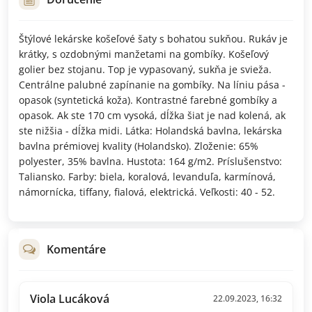
Štýlové lekárske košeľové šaty s bohatou sukňou. Rukáv je
krátky, s ozdobnými manžetami na gombíky. Košeľový
golier bez stojanu. Top je vypasovaný, sukňa je svieža.
Centrálne palubné zapínanie na gombíky. Na líniu pása -
opasok (syntetická koža). Kontrastné farebné gombíky a
opasok. Ak ste 170 cm vysoká, dĺžka šiat je nad kolená, ak
ste nižšia - dĺžka midi. Látka: Holandská bavlna, lekárska
bavlna prémiovej kvality (Holandsko). Zloženie: 65%
polyester, 35% bavlna. Hustota: 164 g/m2. Príslušenstvo:
Taliansko. Farby: biela, koralová, levanduľa, karmínová,
námornícka, tiffany, fialová, elektrická. Veľkosti: 40 - 52.
Komentáre
Viola Lucáková
22.09.2023, 16:32