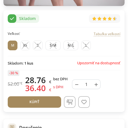
Skladom
Veľkosť
Tabuľka veľkostí
M
XS
S
S/M
M/L
L
Upozorniť na dostupnosť
Skladom:
1
kus
-30 %
28.76
bez DPH
€
−
+
52.00
€
36.40
s DPH
€
KÚPIŤ
Doručenie