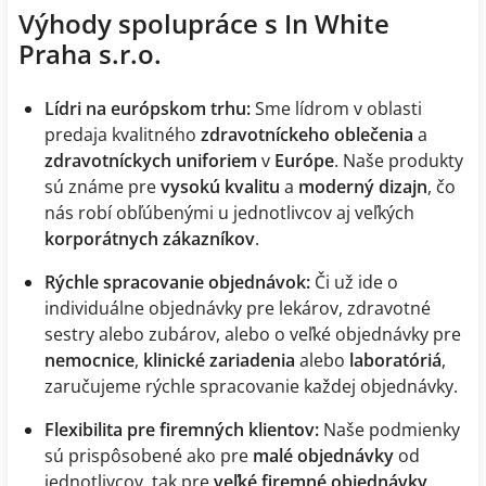
Výhody spolupráce s In White
Praha s.r.o.
Lídri na európskom trhu:
Sme lídrom v oblasti
predaja kvalitného
zdravotníckeho oblečenia
a
zdravotníckych uniforiem
v
Európe
. Naše produkty
sú známe pre
vysokú kvalitu
a
moderný dizajn
, čo
nás robí obľúbenými u jednotlivcov aj veľkých
korporátnych zákazníkov
.
Rýchle spracovanie objednávok:
Či už ide o
individuálne objednávky pre lekárov, zdravotné
sestry alebo zubárov, alebo o veľké objednávky pre
nemocnice
,
klinické zariadenia
alebo
laboratóriá
,
zaručujeme rýchle spracovanie každej objednávky.
Flexibilita pre firemných klientov:
Naše podmienky
sú prispôsobené ako pre
malé objednávky
od
jednotlivcov, tak pre
veľké firemné objednávky
.