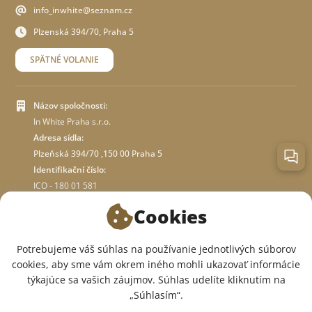
info_inwhite@seznam.cz
Plzenská 394/70, Praha 5
SPÄTNÉ VOLANIE
Názov spoločnosti:
In White Praha s.r.o.
Adresa sídla:
Plzeňská 394/70 ,150 00 Praha 5
Identifikační číslo:
ICO - 180 01 581
DIČ: CZ18001581
Cookies
O OBCHODE
Potrebujeme váš súhlas na používanie jednotlivých súborov
cookies, aby sme vám okrem iného mohli ukazovať informácie
týkajúce sa vašich záujmov. Súhlas udelíte kliknutím na
SME V SOCIÁLNYCH SIEŤACH:
„Súhlasím“.