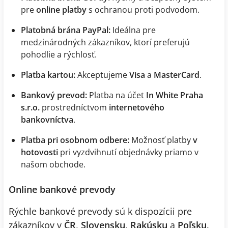
pre
online platby
s ochranou proti podvodom.
Platobná brána PayPal:
Ideálna pre
medzinárodných zákazníkov, ktorí preferujú
pohodlie a rýchlosť.
Platba kartou:
Akceptujeme
Visa
a
MasterCard
.
Bankový prevod:
Platba na účet
In White Praha
s.r.o.
prostredníctvom
internetového
bankovníctva
.
Platba pri osobnom odbere:
Možnosť platby
v
hotovosti
pri vyzdvihnutí objednávky priamo v
našom obchode.
Online bankové prevody
Rýchle bankové prevody sú k dispozícii pre
zákazníkov v
ČR
,
Slovensku
,
Rakúsku
a
Poľsku
.