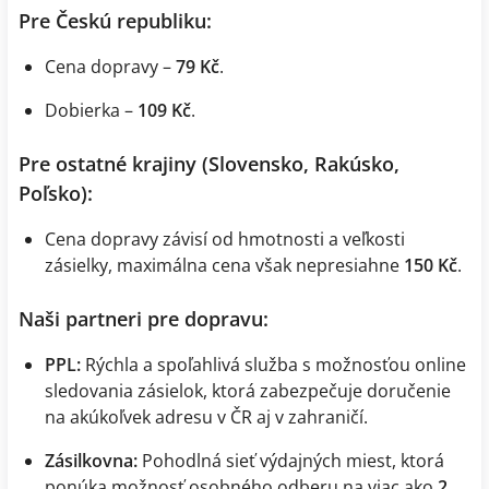
Pre Českú republiku:
Cena dopravy –
79 Kč
.
Dobierka –
109 Kč
.
Pre ostatné krajiny (Slovensko, Rakúsko,
Poľsko):
Cena dopravy závisí od hmotnosti a veľkosti
zásielky, maximálna cena však nepresiahne
150 Kč
.
Naši partneri pre dopravu:
PPL:
Rýchla a spoľahlivá služba s možnosťou online
sledovania zásielok, ktorá zabezpečuje doručenie
na akúkoľvek adresu v ČR aj v zahraničí.
Zásilkovna:
Pohodlná sieť výdajných miest, ktorá
ponúka možnosť osobného odberu na viac ako
2