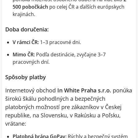
500 pobočkách
po celej ČR a ďalších európskych
krajinách.
Doba doručenia:
V rámci ČR:
1–3 pracovné dni.
Mimo ČR:
Podľa destinácie, zvyčajne 3–7
pracovných dní.
Spôsoby platby
Internetový obchod
In White Praha s.r.o.
ponúka
širokú škálu pohodlných a bezpečných
platobných možností pre zákazníkov v Českej
republike, na Slovensku, v Rakúsku a Poľsku,
vrátane:
Platobná brána GoPay:
Rýchly a bezpečný systém