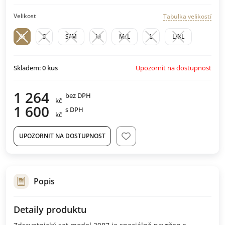
Velikost
Tabulka velikostí
XS
S
S/M
M
M/L
L
L/XL
Upozornit na dostupnost
Skladem:
0
kus
1 264
bez DPH
kč
1 600
s DPH
kč
UPOZORNIT NA DOSTUPNOST
Popis
Detaily produktu