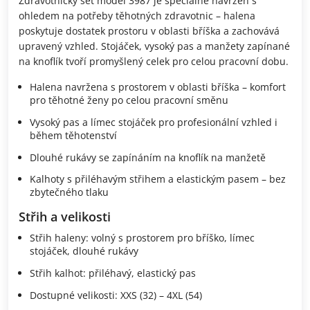
Zdravotnický set model 3987 je speciálně navržen s
ohledem na potřeby těhotných zdravotnic – halena
poskytuje dostatek prostoru v oblasti bříška a zachovává
upravený vzhled. Stojáček, vysoký pas a manžety zapínané
na knoflík tvoří promyšlený celek pro celou pracovní dobu.
Halena navržena s prostorem v oblasti bříška – komfort
pro těhotné ženy po celou pracovní směnu
Vysoký pas a límec stojáček pro profesionální vzhled i
během těhotenství
Dlouhé rukávy se zapínáním na knoflík na manžetě
Kalhoty s přiléhavým střihem a elastickým pasem – bez
zbytečného tlaku
Střih a velikosti
Střih haleny: volný s prostorem pro bříško, límec
stojáček, dlouhé rukávy
Střih kalhot: přiléhavý, elastický pas
Dostupné velikosti: XXS (32) – 4XL (54)