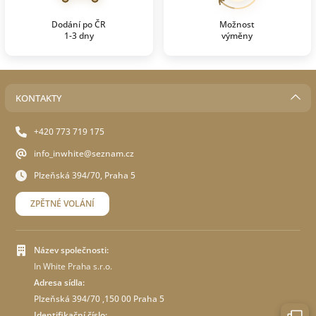
Dodání po ČR
Možnost
1-3 dny
výměny
KONTAKTY
+420 773 719 175
info_inwhite@seznam.cz
Plzeňská 394/70, Praha 5
ZPĚTNÉ VOLÁNÍ
Název společnosti:
In White Praha s.r.o.
Adresa sídla:
Plzeňská 394/70 ,150 00 Praha 5
Identifikační číslo: