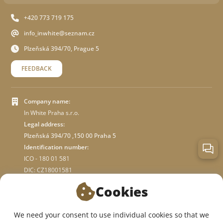
+420 773 719 175
info_inwhite@seznam.cz
Plzeňská 394/70, Prague 5
FEEDBACK
Company name:
In White Praha s.r.o.
Legal address:
Plzeňská 394/70 ,150 00 Praha 5
Identification number:
ICO - 180 01 581
DIC: CZ18001581
Cookies
ABOUT STORE
We need your consent to use individual cookies so that we