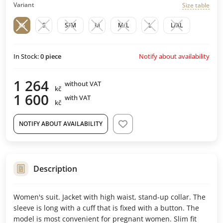
Variant
Size table
XS
S
S/M
M
M/L
L
L/XL
Notify about availability
In Stock:
0
piece
1 264
without VAT
kč
1 600
with VAT
kč
NOTIFY ABOUT AVAILABILITY
Description
Women's suit. Jacket with high waist, stand-up collar. The
sleeve is long with a cuff that is fixed with a button. The
model is most convenient for pregnant women. Slim fit