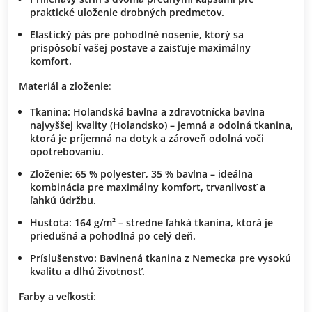
praktické uloženie
drobných predmetov.
Elastický pás
pre pohodlné nosenie, ktorý sa
prispôsobí vašej postave
a zaisťuje
maximálny
komfort
.
Materiál a zloženie
:
Tkanina
:
Holandská bavlna
a
zdravotnícka bavlna
najvyššej kvality (Holandsko) –
jemná a odolná tkanina
,
ktorá je
príjemná na dotyk
a zároveň
odolná voči
opotrebovaniu
.
Zloženie
:
65 % polyester, 35 % bavlna
– ideálna
kombinácia pre
maximálny komfort
,
trvanlivosť
a
ľahkú údržbu
.
Hustota
:
164 g/m²
–
stredne ľahká tkanina
, ktorá je
priedušná
a
pohodlná po celý deň
.
Príslušenstvo
:
Bavlnená tkanina z Nemecka
pre
vysokú
kvalitu
a
dlhú životnosť
.
Farby a veľkosti
: