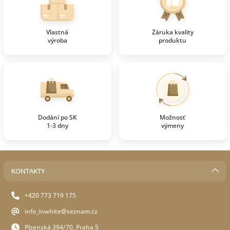
Vlastná
Záruka kvality
výroba
produktu
Dodání po SK
Možnosť
1-3 dny
výmeny
KONTAKTY
+420 773 719 175
info_inwhite@seznam.cz
Plzenská 394/70, Praha 5