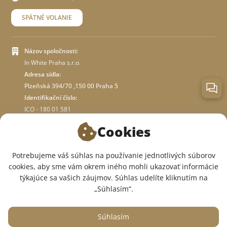
SPÄTNÉ VOLANIE
Názov spoločnosti:
In White Praha s.r.o.
Adresa sídla:
Plzeňská 394/70 ,150 00 Praha 5
Identifikační číslo:
ICO - 180 01 581
DIČ: CZ18001581
Cookies
O OBCHODE
Potrebujeme váš súhlas na používanie jednotlivých súborov
cookies, aby sme vám okrem iného mohli ukazovať informácie
týkajúce sa vašich záujmov. Súhlas udelíte kliknutím na
SME V SOCIÁLNYCH SIEŤACH:
„Súhlasím“.
Súhlasím