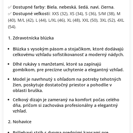
✅
Dostupné farby
:
Biela
,
nebeská
,
šedá
,
navi
,
čierna
.
✅
Dostupné veľkosti
: XXS (32), XS (34), S (36), S/M (38), M
(40), M/L (42), L (44), L/XL (46), XL (48), XXL (50), 3XL (52), 4XL
(54).
1. Zdravotnícka blúzka
Blúzka s vysokým pásom
a
stojačikom
, ktoré dodávajú
celkovému vzhľadu
sofistikovanosť
a
moderný nádych
.
Dlhé rukávy
s manžetami, ktoré sa zapínajú
gombíkom
, pre
precízne uchytenie
a
elegantný vzhľad
.
Model je navrhnutý s ohľadom na
potreby tehotných
žien
, poskytuje
dostatočný priestor
a
pohodlie
v
oblasti bruška.
Celkový dizajn je zameraný na
komfort počas celého
dňa
, pričom si zachováva
profesionálny
a
elegantný
vzhľad
.
2. Nohavice
Priliehavý strih
s
dvoma prednými kapsami
pre