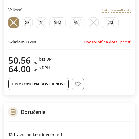
Veľkosť
Tabuľka veľkostí
M
XS
S
S/M
M/L
L
L/XL
Upozorniť na dostupnosť
Skladom:
0
kus
50.56
bez DPH
€
64.00
s DPH
€
UPOZORNIŤ NA DOSTUPNOSŤ
Doručenie
❗Zdravotnícke oblečenie ❗