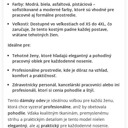
Farby
:
Modrá
,
biela
,
asfaltová
,
pistáciová
–
sofistikované a moderné farby
, ktoré sú vhodné pre
pracovné aj formálne prostredie.
Veľkosti
: Dostupné vo veľkostiach od
XS do 4XL
, čo
zaručuje, že tento kostým padne
každej postave
,
vrátane
tehotných žien
.
Ideálne pre
:
Tehotné ženy
, ktoré hľadajú
elegantný
a
pohodlný
pracovný oblek
pre každodenné nosenie.
Profesionálne prostredie
, kde je dôraz na
vzhľad
,
komfort
a
praktičnosť
.
Zdravotnícky personál
, kancelárski pracovníci alebo iní
profesionáli, ktorí si cenia
pohodlie
a
štýl
.
Tento
dámsky odev
je ideálnou voľbou pre každú ženu,
ktorá chce vyzerať
profesionálne
, aniž by obetovala
pohodlie
. Vďaka kvalitným tkaninám, premyslenému
strihu a praktickým detailom je tento model nielen
elegantný
, ale aj
praktický
pre každodenné nosenie.