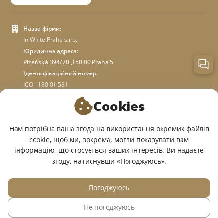
Назва фірми:
In White Praha s.r.o.
Юридична адреса:
Plzeňská 394/70 ,150 00 Praha 5
Ідентифікаційний номер:
ICO - 180 01 581
DIC: CZ18001581
Cookies
ПРО МАГАЗИН
Нам потрібна ваша згода на використання окремих файлів
cookie, щоб ми, зокрема, могли показувати вам
інформацію, що стосується ваших інтересів. Ви надаєте
МИ У СОЦМЕРЕЖАХ:
згоду, натиснувши «Погоджуюсь».
Погоджуюсь
Не погоджуюсь
© 2015 — 2026, Інтернет-магазин медичного одягу InWhite.