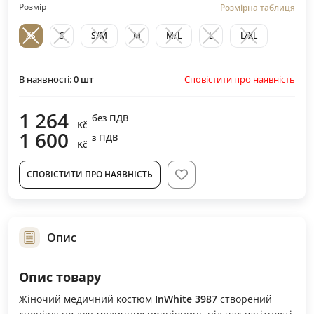
Розмір
Розмірна таблиця
XS
S
S/M
M
M/L
L
L/XL
Сповістити про наявність
В наявності:
0
шт
1 264
без ПДВ
Kč
1 600
з ПДВ
Kč
СПОВІСТИТИ ПРО НАЯВНІСТЬ
Опис
Опис товару
Жіночий медичний костюм
InWhite 3987
створений