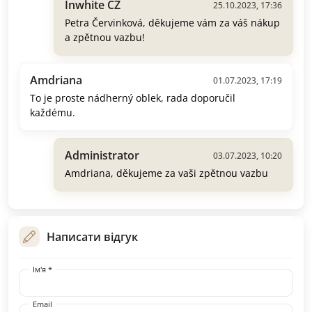
Inwhite CZ
25.10.2023, 17:36
Petra Červinková, děkujeme vám za váš nákup
a zpětnou vazbu!
Amdriana
01.07.2023, 17:19
To je proste nádherný oblek, rada doporučil
každému.
Administrator
03.07.2023, 10:20
Amdriana, děkujeme za vaši zpětnou vazbu
Написати відгук
Ім'я *
Email