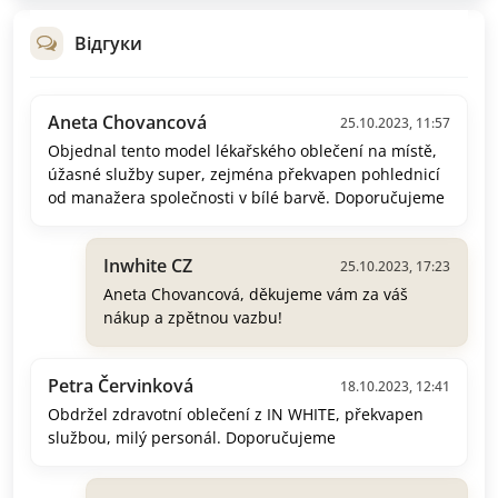
Відгуки
Aneta Chovancová
25.10.2023, 11:57
Objednal tento model lékařského oblečení na místě,
úžasné služby super, zejména překvapen pohlednicí
od manažera společnosti v bílé barvě. Doporučujeme
Inwhite CZ
25.10.2023, 17:23
Aneta Chovancová, děkujeme vám za váš
nákup a zpětnou vazbu!
Petra Červinková
18.10.2023, 12:41
Obdržel zdravotní oblečení z IN WHITE, překvapen
službou, milý personál. Doporučujeme