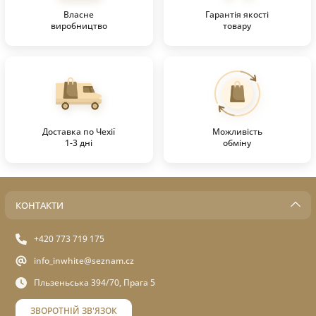
Власне
Гарантія якості
виробництво
товару
Доставка по Чехії
Можливість
1-3 дні
обміну
КОНТАКТИ
+420 773 719 175
info_inwhite@seznam.cz
Пльзеньська 394/70, Прага 5
ЗВОРОТНІЙ ЗВ'ЯЗОК