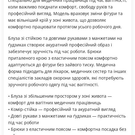
спеціально для медичних працівниць під час вагітності,
коли важливо поєднати комфорт, свободу рухів та
професійний вигляд. Модель враховує зміни фігури та
має вільніший крій у зоні живота, що дозволяє
комфортно працювати протягом усього робочого дня.
Блуза зі стійкою та довгими рукавами з манжетами на
ґудзиках створює акуратний професійний образ і
забезпечує зручність під час роботи. Брюки
приталеного крою з еластичним поясом комфортно
адаптуються до фігури без зайвого тиску. Медична
форма підходить для лікарок, медичних сестер та інших
спеціалістів закладів охорони здоров’я, які потребують
зручного робочого одягу під час вагітності.
• Блуза зі збільшеним простором у зоні живота —
комфорт для вагітних медичних працівниць
• Комір-стійка — професійний та акуратний вигляд
• Довгі рукави з манжетами на ґудзиках — практичність
під час роботи
• Брюки з еластичним поясом — комфортна посадка без