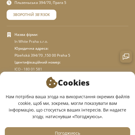
Пльзеньська 394/70, Прага 5
ЗВОРОТНІЙ ЗВ'ЯЗОК
Назва фірми:
In White Praha s.r.o.
Юридична адреса:
Plzeňská 394/70 ,150 00 Praha 5
Ідентифікаційний номер:
ICO - 180 01 581
DIC: CZ18001581
Cookies
ПРО МАГАЗИН
Нам потрібна ваша згода на використання окремих файлів
cookie, щоб ми, зокрема, могли показувати вам
інформацію, що стосується ваших інтересів. Ви надаєте
МИ У СОЦМЕРЕЖАХ:
згоду, натиснувши «Погоджуюсь».
Погоджуюсь