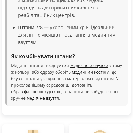
з манжетами на щиколотках, чудово
підходять для приватних кабінетів і
реабілітаційних центрів.
Штани 7/8
— укорочений крій, ідеальний
для літніх місяців і поєднання з медичним
взуттям.
Як комбінувати штани?
Медичні штани поєднуйте з
медичною блузою
у тому
ж кольорі або одразу оберіть
медичний костюм
, де
блуза і штани узгоджені за матеріалом і відтінком. У
прохолоднішому середовищі доповніть
образ
флісовою курткою
, а на ноги не забудьте про
зручне
медичне взуття
.