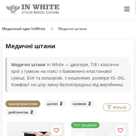
Медичний одяг InWhite
Медичні штани
Медичні штани
Медичні штани
In White — джогери, 7/8 і класичні
крої з гумкою на поясі з бавовняно-еластанової
суміші. Білі та кольорові, з кишенями, розміри XS–3XL.
Комфорт на цілу зміну безпосередньо від виробника.
замовчуванням
ціною
назвою
Фільтр
рейтингом
Топ продажів