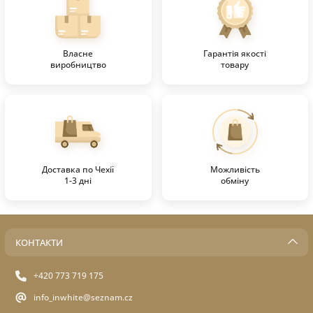
Власне
Гарантія якості
виробництво
товару
Доставка по Чехії
Можливість
1-3 дні
обміну
КОНТАКТИ
+420 773 719 175
info_inwhite@seznam.cz