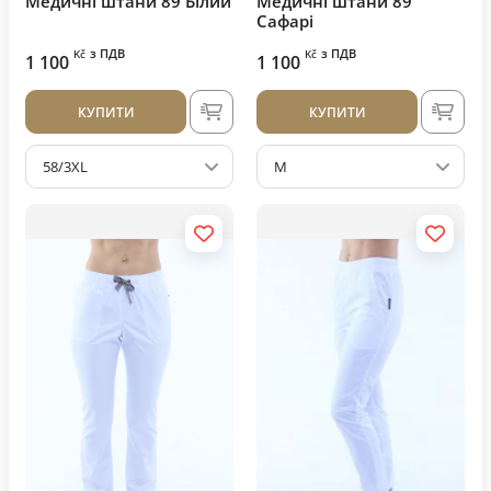
Медичні штани 89 Білий
Медичні штани 89
Сафарі
з ПДВ
з ПДВ
Kč
Kč
1 100
1 100
КУПИТИ
КУПИТИ
58/3XL
M