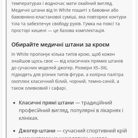
температурах і водночас мати охайний вигляд.
Медичні штани від In White пошиті з бавовни або
бавовняно-еластанової суміші, яка повторює контури
тіла та забезпечує свободу рухів. Гумка на поясі та
просторі кишені — це базова комплектація.
Обирайте медичні штани за кроєм
In White пропонує кілька типів крою, щоб кожен
знайшов щось своє — від класичних прямих штанів
до сучасних моделей джогер. Розміри XS–3XL
підходять для різних типів фігури, а колірна палітра
охоплює класичний білий, чорний, темно-синій, а
також оливковий і сафарі.
Класичні прямі штани
— традиційний
професійний вигляд, популярні в лікарнях і
клініках.
Джогер-штани
— сучасний спортивний крій