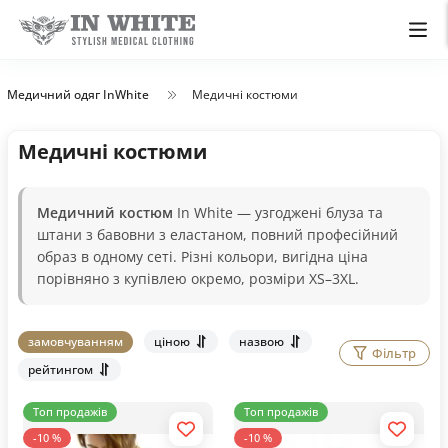
Медичний одяг InWhite
Медичні костюми
Медичні костюми
Медичний костюм
In White — узгоджені блуза та
штани з бавовни з еластаном, повний професійний
образ в одному сеті. Різні кольори, вигідна ціна
порівняно з купівлею окремо, розміри XS–3XL.
замовчуванням
ціною
назвою
Фільтр
рейтингом
Топ продажів
Топ продажів
-10 %
-10 %