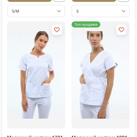
S/M
S
Топ продажів