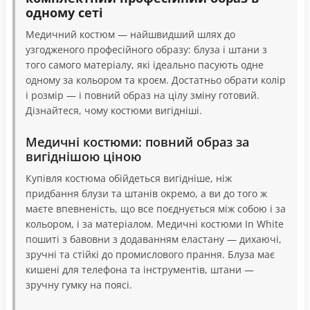
одному сеті
Медичний костюм — найшвидший шлях до
узгодженого професійного образу: блуза і штани з
того самого матеріалу, які ідеально пасують одне
одному за кольором та кроєм. Достатньо обрати колір
і розмір — і повний образ на цілу зміну готовий.
Дізнайтеся, чому костюми вигідніші.
Медичні костюми: повний образ за
вигіднішою ціною
Купівля костюма обійдеться вигідніше, ніж
придбання блузи та штанів окремо, а ви до того ж
маєте впевненість, що все поєднується між собою і за
кольором, і за матеріалом. Медичні костюми In White
пошиті з бавовни з додаванням еластану — дихаючі,
зручні та стійкі до промислового прання. Блуза має
кишені для телефона та інструментів, штани —
зручну гумку на поясі.