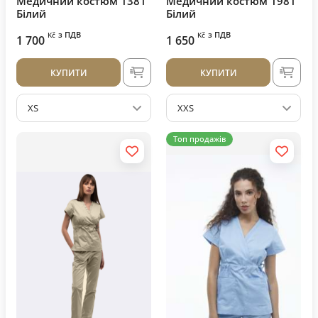
Медичний костюм 1381
Медичний костюм 1981
Білий
Білий
з ПДВ
з ПДВ
Kč
Kč
1 700
1 650
КУПИТИ
КУПИТИ
XS
XXS
Топ продажів