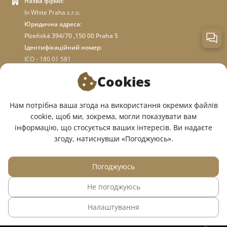
Назва фірми:
In White Praha s.r.o.
Юридична адреса:
Plzeňská 394/70 ,150 00 Praha 5
Ідентифікаційний номер:
ICO - 180 01 581
DIC: CZ18001581
Cookies
ПРО МАГАЗИН
Нам потрібна ваша згода на використання окремих файлів
cookie, щоб ми, зокрема, могли показувати вам
інформацію, що стосується ваших інтересів. Ви надаєте
МИ У СОЦМЕРЕЖАХ:
згоду, натиснувши «Погоджуюсь».
Погоджуюсь
Не погоджуюсь
© 2015 — 2026, Інтернет-магазин медичного одягу InWhite.
Налаштування
Сайт створено в
Sago Group
.