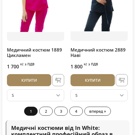
Медичний костюм 1889
Медичний костюм 2889
Цикламен
Наві
з ПДВ
з ПДВ
Kč
Kč
1 700
1 800
КУПИТИ
КУПИТИ
S
S
1
2
3
4
вперед »
Медичні костюми від In White:
комплектний професійний образ в