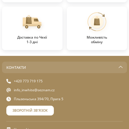
Доставка по Чехії
Можливість
1-3 дні
обміну
КОНТАКТИ
+420 773 719 175
info_inwhite@seznam.cz
Пльзеньська 394/70, Прага 5
ЗВОРОТНІЙ ЗВ'ЯЗОК