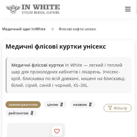
Медичний одяг InWhite
Флісові кофти unisex
Медичні флісові куртки унісекс
Медичні флісові куртки
In White — легкий і теплий
шар для прохолодних кабінетів і лікарень. Унісекс-
крій, блискавка по всій довжині, кишені на блискавці,
білий, сірий, синій і чорний, XS–3XL.
замовчуванням
ціною
назвою
Фільтр
рейтингом