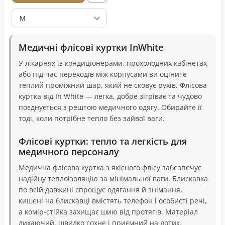
M
Медичні флісові куртки InWhite
У лікарнях із кондиціонерами, прохолодних кабінетах
або під час переходів між корпусами ви оціните
теплий проміжний шар, який не сковує рухів. Флісова
куртка від In White — легка, добре зігріває та чудово
поєднується з рештою медичного одягу. Обирайте її
тоді, коли потрібне тепло без зайвої ваги.
Флісові куртки: тепло та легкість для
медичного персоналу
Медична флісова куртка з якісного флісу забезпечує
надійну теплоізоляцію за мінімальної ваги. Блискавка
по всій довжині спрощує одягання й знімання,
кишені на блискавці вмістять телефон і особисті речі,
а комір-стійка захищає шию від протягів. Матеріал
дихаючий, швидко сохне і приємний на дотик.