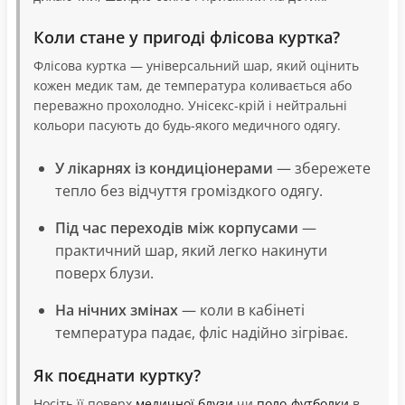
Коли стане у пригоді флісова куртка?
Флісова куртка — універсальний шар, який оцінить
кожен медик там, де температура коливається або
переважно прохолодно. Унісекс-крій і нейтральні
кольори пасують до будь-якого медичного одягу.
У лікарнях із кондиціонерами
— збережете
тепло без відчуття громіздкого одягу.
Під час переходів між корпусами
—
практичний шар, який легко накинути
поверх блузи.
На нічних змінах
— коли в кабінеті
температура падає, фліс надійно зігріває.
Як поєднати куртку?
Носіть її поверх
медичної блузи
чи
поло-футболки
в