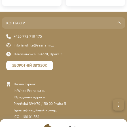
КОНТАКТИ
+420 773 719 175
info_inwhite@seznam.cz
Пльзеньська 394/70, Прага 5
ЗВОРОТНІЙ ЗВ'ЯЗОК
Назва фірми:
In White Praha s.r.o.
Юридична адреса:
Plzeňská 394/70 ,150 00 Praha 5
Ідентифікаційний номер:
ICO - 180 01 581
DIC: CZ18001581