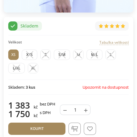
Skladem
Velikost
Tabulka velikostí
XS
XXS
S
S/M
M
M/L
L
L/XL
XL
Upozornit na dostupnost
Skladem:
3
kus
1 383
bez DPH
kč
−
+
1 750
s DPH
kč
KOUPIT