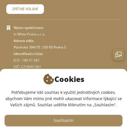
ZPĚTNÉ VOLÁNÍ
Název společnosti:
In White Praha s.r.o.
Adresa sídla:
Plzeňská 394/70 ,150 00 Praha 5
Identifikační číslo:
ICO - 180 01 581
DIČ: CZ18001581
Cookies
O OBCHODĚ
Potřebujeme Váš souhlas k využití jednotlivých cookies,
abychom Vám mimo jiné mohli ukazovat informace týkající se
JSME V SOCIÁLNÍCH SÍTÍCH:
Vašich zájmů. Souhlas udělíte kliknutím na „Souhlasím“.
Souhlasím