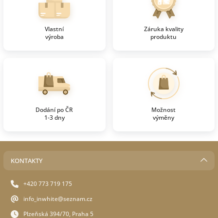
Vlastní
Záruka kvality
výroba
produktu
Dodání po ČR
Možnost
1-3 dny
výměny
KONTAKTY
+420 773 719 175
info_inwhite@seznam.cz
Plzeňská 394/70, Praha 5