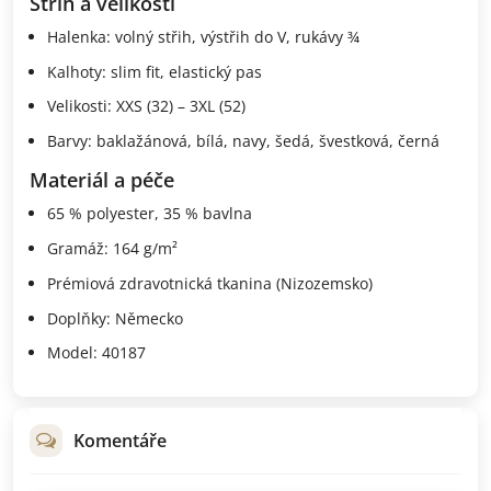
Střih a velikosti
Halenka: volný střih, výstřih do V, rukávy ¾
Kalhoty: slim fit, elastický pas
Velikosti: XXS (32) – 3XL (52)
Barvy: baklažánová, bílá, navy, šedá, švestková, černá
Materiál a péče
65 % polyester, 35 % bavlna
Gramáž: 164 g/m²
Prémiová zdravotnická tkanina (Nizozemsko)
Doplňky: Německo
Model: 40187
Komentáře