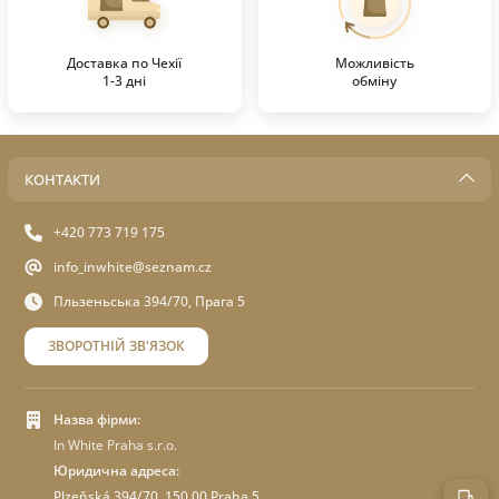
Доставка по Чехії
Можливість
1-3 дні
обміну
КОНТАКТИ
+420 773 719 175
info_inwhite@seznam.cz
Пльзеньська 394/70, Прага 5
ЗВОРОТНІЙ ЗВ'ЯЗОК
Назва фірми:
In White Praha s.r.o.
Юридична адреса:
Plzeňská 394/70 ,150 00 Praha 5