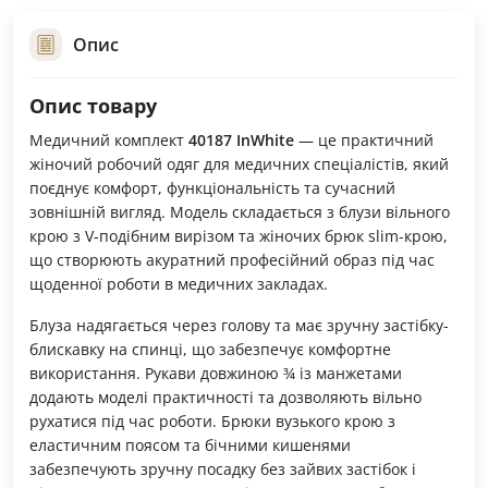
Опис
Опис товару
Медичний комплект
40187 InWhite
— це практичний
жіночий робочий одяг для медичних спеціалістів, який
поєднує комфорт, функціональність та сучасний
зовнішній вигляд. Модель складається з блузи вільного
крою з V-подібним вирізом та жіночих брюк slim-крою,
що створюють акуратний професійний образ під час
щоденної роботи в медичних закладах.
Блуза надягається через голову та має зручну застібку-
блискавку на спинці, що забезпечує комфортне
використання. Рукави довжиною ¾ із манжетами
додають моделі практичності та дозволяють вільно
рухатися під час роботи. Брюки вузького крою з
еластичним поясом та бічними кишенями
забезпечують зручну посадку без зайвих застібок і