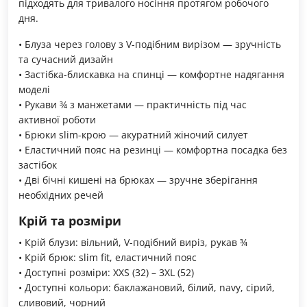
підходять для тривалого носіння протягом робочого
дня.
• Блуза через голову з V-подібним вирізом — зручність
та сучасний дизайн
• Застібка-блискавка на спинці — комфортне надягання
моделі
• Рукави ¾ з манжетами — практичність під час
активної роботи
• Брюки slim-крою — акуратний жіночий силует
• Еластичний пояс на резинці — комфортна посадка без
застібок
• Дві бічні кишені на брюках — зручне зберігання
необхідних речей
Крій та розміри
• Крій блузи: вільний, V-подібний виріз, рукав ¾
• Крій брюк: slim fit, еластичний пояс
• Доступні розміри: XXS (32) – 3XL (52)
• Доступні кольори: баклажановий, білий, navy, сірий,
сливовий, чорний