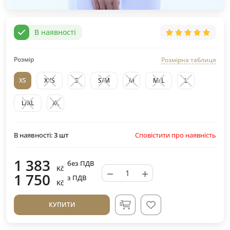
В наявності
Розмір
Розмірна таблиця
XS
XXS
S
S/M
M
M/L
L
L/XL
XL
Сповістити про наявність
В наявності:
3
шт
1 383
без ПДВ
Kč
−
+
1 750
з ПДВ
Kč
КУПИТИ