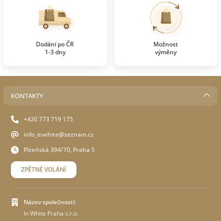
Dodání po ČR
Možnost
1-3 dny
výměny
KONTAKTY
+420 773 719 175
info_inwhite@seznam.cz
Plzeňská 394/70, Praha 5
ZPĚTNÉ VOLÁNÍ
Název společnosti:
In White Praha s.r.o.