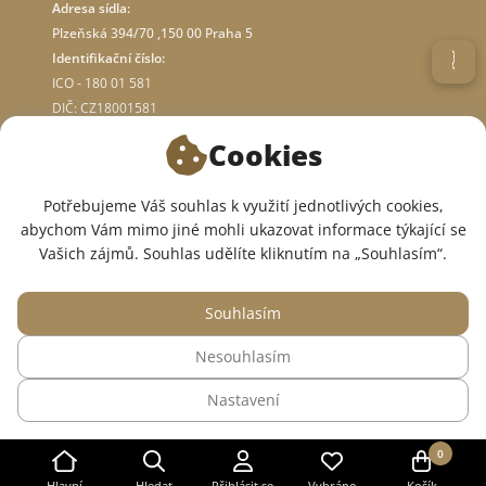
Adresa sídla:
Plzeňská 394/70 ,150 00 Praha 5
Identifikační číslo:
ICO - 180 01 581
DIČ: CZ18001581
Cookies
O OBCHODĚ
Potřebujeme Váš souhlas k využití jednotlivých cookies,
abychom Vám mimo jiné mohli ukazovat informace týkající se
JSME V SOCIÁLNÍCH SÍTÍCH:
Vašich zájmů. Souhlas udělíte kliknutím na „Souhlasím“.
Souhlasím
Nesouhlasím
© 2015 — 2026, Internetový obchod se zdravotním oblečením InWhite.
Nastavení
Web vytvořil
Sago Group
.
0
Hlavní
Hledat
Přihlásit se
Vybráno
Košík