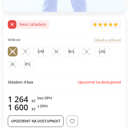
Není skladem
Velikost
Tabulka velikostí
XS
S
S/M
M
M/L
L
L/XL
XL
XXL
Upozornit na dostupnost
Skladem:
0
kus
1 264
bez DPH
kč
1 600
s DPH
kč
UPOZORNIT NA DOSTUPNOST