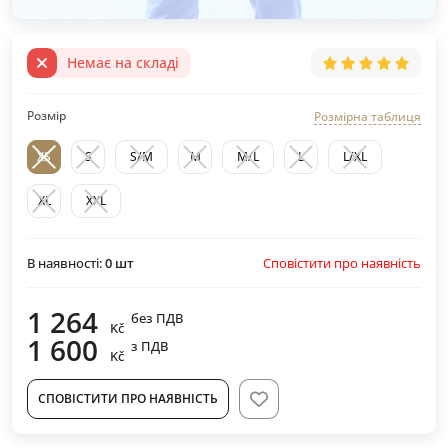
Немає на складі
Розмір
Розмірна таблиця
XS
S
S/M
M
M/L
L
L/XL
XL
XXL
Сповістити про наявність
В наявності:
0
шт
1 264
без ПДВ
Kč
1 600
з ПДВ
Kč
СПОВІСТИТИ ПРО НАЯВНІСТЬ