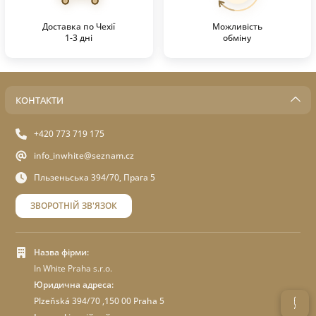
Доставка по Чехії
Можливість
1-3 дні
обміну
КОНТАКТИ
+420 773 719 175
info_inwhite@seznam.cz
Пльзеньська 394/70, Прага 5
ЗВОРОТНІЙ ЗВ'ЯЗОК
Назва фірми:
In White Praha s.r.o.
Юридична адреса:
Plzeňská 394/70 ,150 00 Praha 5