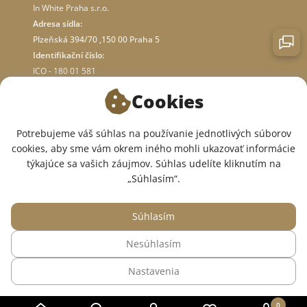
In White Praha s.r.o.
Adresa sídla:
Plzeňská 394/70 ,150 00 Praha 5
Identifikační číslo:
ICO - 180 01 581
DIČ: CZ18001581
Cookies
O OBCHODE
Potrebujeme váš súhlas na používanie jednotlivých súborov
cookies, aby sme vám okrem iného mohli ukazovať informácie
týkajúce sa vašich záujmov. Súhlas udelíte kliknutím na
SME V SOCIÁLNYCH SIEŤACH:
„Súhlasím“.
Súhlasím
Nesúhlasím
© 2015 — 2026, Internetový obchod so zdravotným oblečením InWhite.
Nastavenia
Web vytvoril
Sago Group
.
0