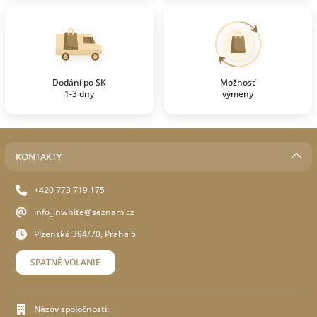
Dodání po SK
Možnosť
1-3 dny
výmeny
KONTAKTY
+420 773 719 175
info_inwhite@seznam.cz
Plzenská 394/70, Praha 5
SPÄTNÉ VOLANIE
Názov spoločnosti: