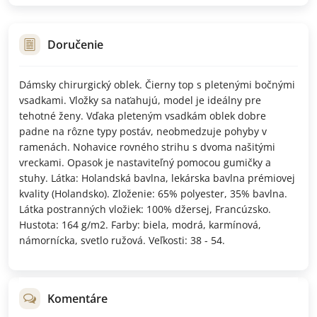
Doručenie
Dámsky chirurgický oblek. Čierny top s pletenými bočnými
vsadkami. Vložky sa naťahujú, model je ideálny pre
tehotné ženy. Vďaka pleteným vsadkám oblek dobre
padne na rôzne typy postáv, neobmedzuje pohyby v
ramenách. Nohavice rovného strihu s dvoma našitými
vreckami. Opasok je nastaviteľný pomocou gumičky a
stuhy. Látka: Holandská bavlna, lekárska bavlna prémiovej
kvality (Holandsko). Zloženie: 65% polyester, 35% bavlna.
Látka postranných vložiek: 100% džersej, Francúzsko.
Hustota: 164 g/m2. Farby: biela, modrá, karmínová,
námornícka, svetlo ružová. Veľkosti: 38 - 54.
Komentáre