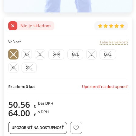
Nie je skladom
Veľkosť
Tabuľka veľkostí
M
XS
S
S/M
M/L
L
L/XL
XL
XXL
Upozorniť na dostupnosť
Skladom:
0
kus
50.56
bez DPH
€
64.00
s DPH
€
UPOZORNIŤ NA DOSTUPNOSŤ