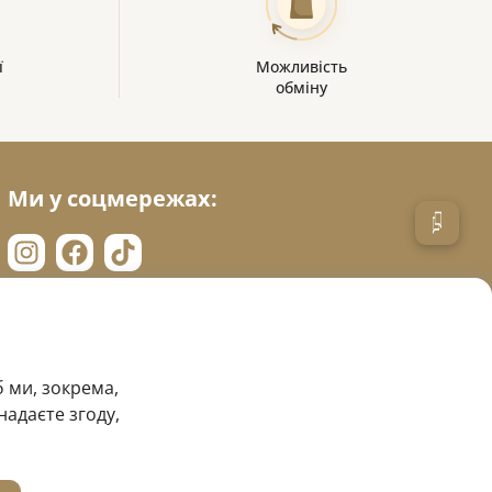
ї
Можливість
обміну
Ми у соцмережах:
 ми, зокрема,
надаєте згоду,