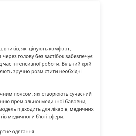
вників, які цінують комфорт,
а через голову без застібок забезпечує
 час інтенсивної роботи. Вільний крій
оляють зручно розмістити необхідні
чним поясом, які створюють сучасний
анню преміальної медичної бавовни,
модель підходить для лікарів, медичних
тів медичної й б’юті сфери.
ортне одягання