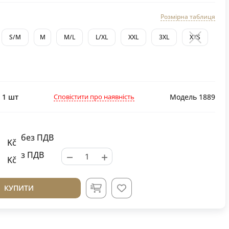
Розмірна таблиця
S/M
M
M/L
L/XL
XXL
3XL
XXS
Сповістити про наявність
:
1
шт
Модель 1889
без ПДВ
Kč
−
+
з ПДВ
Kč
КУПИТИ