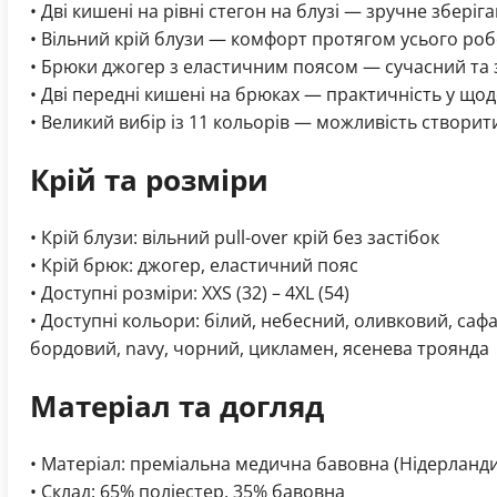
• Дві кишені на рівні стегон на блузі — зручне збері
• Вільний крій блузи — комфорт протягом усього ро
• Брюки джогер з еластичним поясом — сучасний та 
• Дві передні кишені на брюках — практичність у щод
• Великий вибір із 11 кольорів — можливість створи
Крій та розміри
• Крій блузи: вільний pull-over крій без застібок
• Крій брюк: джогер, еластичний пояс
• Доступні розміри: XXS (32) – 4XL (54)
• Доступні кольори: білий, небесний, оливковий, сафар
бордовий, navy, чорний, цикламен, ясенева троянда
Матеріал та догляд
• Матеріал: преміальна медична бавовна (Нідерланди
• Склад: 65% поліестер, 35% бавовна