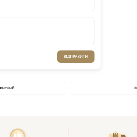
ВІДПРАВИТИ
акитний
М