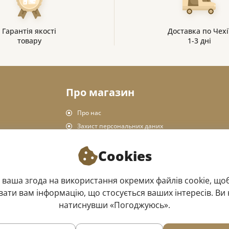
Гарантія якості
Доставка по Чехі
товару
1-3 дні
Про магазин
Про нас
Захист персональних даних
Правила магазину
Cookies
Доставка та оплата
Повернення товару
 ваша згода на використання окремих файлів cookie, щоб
Офлайн магазин
ати вам інформацію, що стосується ваших інтересів. Ви 
натиснувши «Погоджуюсь».