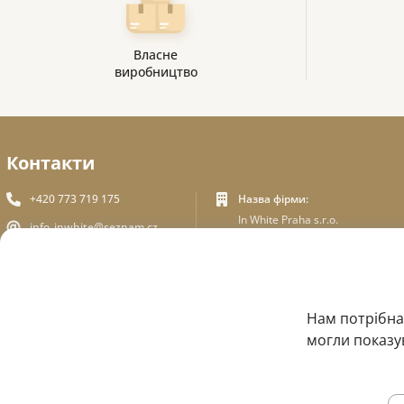
Власне
виробництво
Контакти
+420 773 719 175
Назва фірми:
In White Praha s.r.o.
info_inwhite@seznam.cz
Юридична адреса:
Пльзеньська 394/70, Прага
Plzeňská 394/70 ,150 00 Praha
5
5
Ідентифікаційний номер:
ЗВОРОТНІЙ ЗВ'ЯЗОК
Нам потрібна
ICO - 180 01 581
DIC: CZ18001581
могли показув