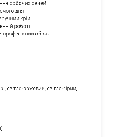
гання робочих речей
бочого дня
зручний крій
енній роботі
ти професійний образ
і, світло-рожевий, світло-сірий,
)