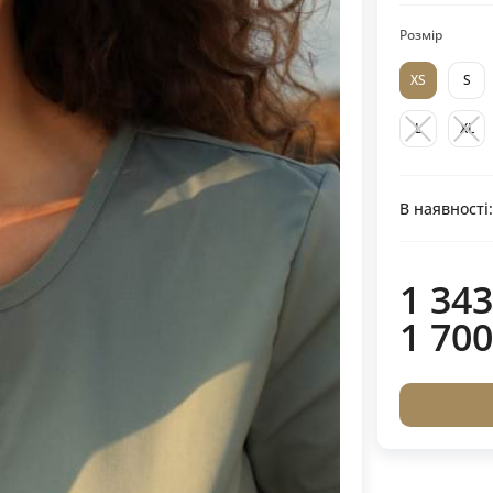
Розмір
XS
S
L
XL
В наявності
1 343
1 700