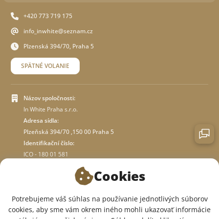
+420 773 719 175
info_inwhite@seznam.cz
Plzenská 394/70, Praha 5
SPÄTNÉ VOLANIE
Názov spoločnosti:
In White Praha s.r.o.
Adresa sídla:
Plzeňská 394/70 ,150 00 Praha 5
Identifikační číslo:
ICO - 180 01 581
DIČ: CZ18001581
Cookies
O OBCHODE
Potrebujeme váš súhlas na používanie jednotlivých súborov
cookies, aby sme vám okrem iného mohli ukazovať informácie