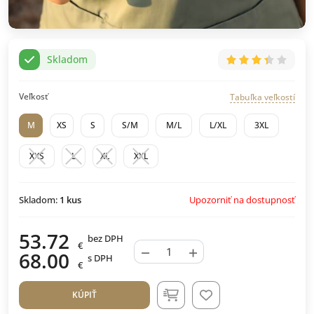
Skladom
Veľkosť
Tabuľka veľkostí
M
XS
S
S/M
M/L
L/XL
3XL
XXS
L
XL
XXL
Upozorniť na dostupnosť
Skladom:
1
kus
53.72
bez DPH
€
−
+
68.00
s DPH
€
KÚPIŤ