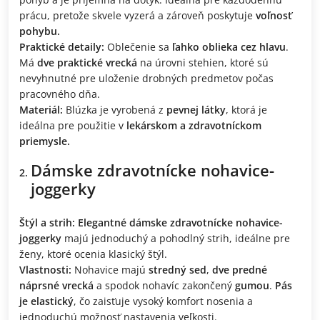
prácu, pretože skvele vyzerá a zároveň poskytuje
voľnosť
pohybu.
Praktické detaily:
Oblečenie sa
ľahko oblieka cez hlavu
.
Má
dve praktické vrecká
na úrovni stehien, ktoré sú
nevyhnutné pre uloženie drobných predmetov počas
pracovného dňa.
Materiál:
Blúzka je vyrobená z
pevnej látky
, ktorá je
ideálna pre použitie v
lekárskom a zdravotníckom
priemysle.
Dámske zdravotnícke nohavice-
joggerky
Štýl a strih:
Elegantné dámske zdravotnícke nohavice-
joggerky
majú jednoduchý a pohodlný strih, ideálne pre
ženy, ktoré ocenia klasický štýl.
Vlastnosti:
Nohavice majú
stredný sed
,
dve predné
náprsné vrecká
a spodok nohavíc zakončený
gumou
.
Pás
je elastický
, čo zaisťuje vysoký komfort nosenia a
jednoduchú možnosť nastavenia veľkosti.