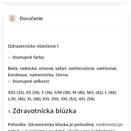
Doručenie
❗️
Zdravotnícke oblečenie
❗️
✅
Dostupné farby:
Biela, nebeská, olivová, safari, svetloružová, svetlosivá,
bordeaux, námornícka, čierna.
✅
Dostupné veľkosti:
XXS (32), XS (34), S (36), S/M (38), M (40), M/L (42), L (44),
L/XL (46), XL (48), XXL (50), 3XL (52), 4XL (54).
Zdravotnícka blúzka
Pohodlie:
Zdravotnícka blúzka
je pohodlná
, neobmedzuje
pohyb a je príjemná na dotyk. Ideálna pre každodennú