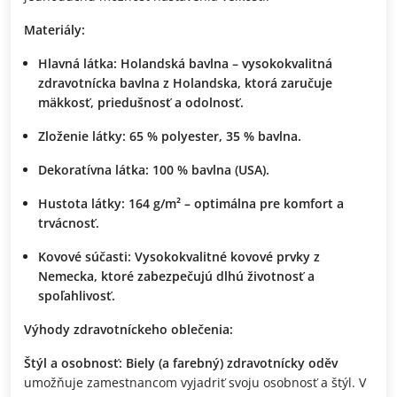
Materiály:
Hlavná látka:
Holandská bavlna – vysokokvalitná
zdravotnícka bavlna z Holandska, ktorá zaručuje
mäkkosť, priedušnosť a odolnosť.
Zloženie látky:
65 % polyester, 35 % bavlna.
Dekoratívna látka:
100 % bavlna (USA).
Hustota látky:
164 g/m² – optimálna pre komfort a
trvácnosť.
Kovové súčasti:
Vysokokvalitné kovové prvky z
Nemecka, ktoré zabezpečujú dlhú životnosť a
spoľahlivosť.
Výhody zdravotníckeho oblečenia:
Štýl a osobnosť:
Biely (a farebný) zdravotnícky oděv
umožňuje zamestnancom vyjadriť svoju osobnosť a štýl. V