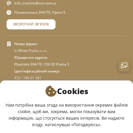
info_inwhite@seznam.cz
Пльзеньська 394/70, Прага 5
ЗВОРОТНІЙ ЗВ'ЯЗОК
Назва фірми:
In White Praha s.r.o.
Юридична адреса:
Plzeňská 394/70 ,150 00 Praha 5
Ідентифікаційний номер:
ICO - 180 01 581
DIC: CZ18001581
Cookies
ПРО МАГАЗИН
Нам потрібна ваша згода на використання окремих файлів
cookie, щоб ми, зокрема, могли показувати вам
інформацію, що стосується ваших інтересів. Ви надаєте
МИ У СОЦМЕРЕЖАХ:
згоду, натиснувши «Погоджуюсь».