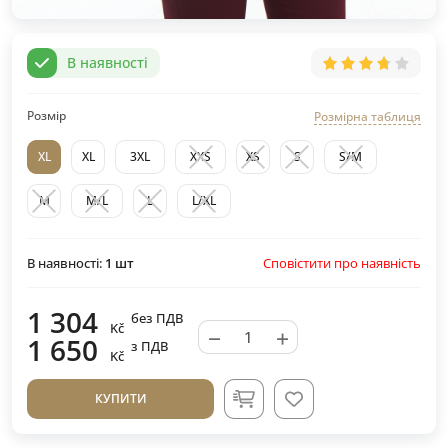
В наявності
Розмір
Розмірна таблиця
XL
XL
3XL
XXS
XS
S
S/M
M
M/L
L
L/XL
Сповістити про наявність
В наявності:
1
шт
1 304
без ПДВ
Kč
−
+
1 650
з ПДВ
Kč
КУПИТИ