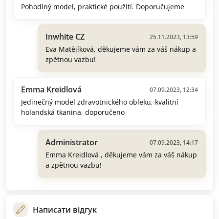
Pohodlný model, praktické použití. Doporučujeme
Inwhite CZ
25.11.2023, 13:59
Eva Matějíková, děkujeme vám za váš nákup a
zpětnou vazbu!
Emma Kreidlová
07.09.2023, 12:34
Jedinečný model zdravotnického obleku, kvalitní
holandská tkanina, doporučeno
Administrator
07.09.2023, 14:17
Emma Kreidlová , děkujeme vám za váš nákup
a zpětnou vazbu!
Написати відгук