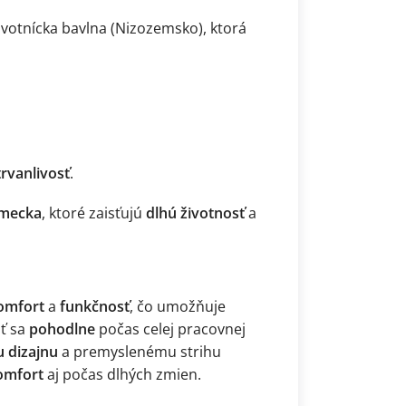
avotnícka bavlna (Nizozemsko), ktorá
trvanlivosť
.
emecka
, ktoré zaisťujú
dlhú životnosť
a
komfort
a
funkčnosť
, čo umožňuje
iť sa
pohodlne
počas celej pracovnej
 dizajnu
a premyslenému strihu
omfort
aj počas dlhých zmien.