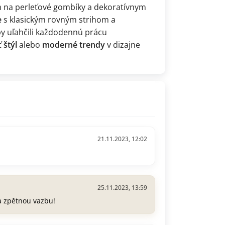
m na perleťové gombíky a dekoratívnym
e
s klasickým rovným strihom a
by uľahčili každodennú prácu
ť
štýl
alebo
moderné trendy
v dizajne
21.11.2023, 12:02
25.11.2023, 13:59
a zpětnou vazbu!