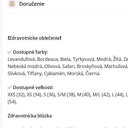
Doručenie
❗️Zdravotnícke oblečenie❗️
✅
Dostupné farby
:
Levanduľová, Bordeaux, Biela, Tyrkysová, Modrá, Žltá, Z
Nebeská modrá, Olivová, Safari, Broskyňová, Marhuľová, 
Slivková, Tiffany, Cyklamén, Morská, Čierna.
✅
Dostupné veľkosti
:
XXS (32), XS (34), S (36), S/M (38), M (40), M/L (42), L (44), 
(54).
Zdravotnícka blúzka