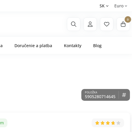
SK
Euro
0
ňa
Doručenie a platba
Kontakty
Blog
5905280714645
om