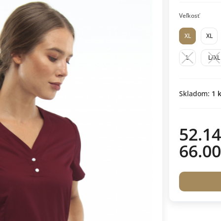
Veľkosť
XL
XL
L
L/XL
Skladom:
1
k
52.14
66.00