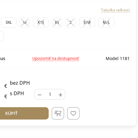
Tabuľka veľkostí
3XL
M
XXS
XS
S
S/M
M/L
Upozorniť na dostupnosť
us
Model 1181
bez DPH
€
−
+
s DPH
€
KÚPIŤ