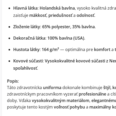
Hlavná látka
:
Holandská bavlna
, vysoko kvalitná zdr
zaisťuje
mäkkosť
,
priedušnosť
a
odolnosť
.
Zloženie látky
:
65% polyester, 35% bavlna
.
Dekoračná látka
:
100% bavlna (USA)
.
Hustota látky
:
164 g/m²
— optimálna pre
komfort
a
Kovové súčasti
:
Vysokokvalitné kovové súčasti z N
spoľahlivosť
.
Popis
:
Táto zdravotnícka
uniforma
dokonale kombinuje
štýl, 
zdravotníckym pracovníkom vyzerať
profesionálne
a cít
doby. Vďaka
vysokokvalitným materiálom
,
elegantnému
poskytuje tento kostým
voľnosť pohybu
a
maximálny k