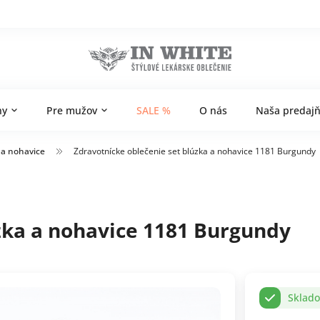
ny
Pre mužov
SALE %
O nás
Naša predaj
 a nohavice
Zdravotnícke oblečenie set blúzka a nohavice 1181 Burgundy
zka a nohavice 1181 Burgundy
Sklad