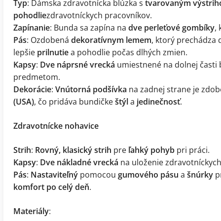
Typ
: Dámska zdravotnícka blúzka s
tvarovaným výstri
pohodlie
zdravotníckych pracovníkov.
Zapínanie
: Bunda sa zapína na
dve perleťové gombíky
,
Pás
: Ozdobená
dekoratívnym lemem
, ktorý prechádza
lepšie
prilnutie
a pohodlie počas dlhých zmien.
Kapsy
:
Dve náprsné vrecká
umiestnené na dolnej časti
predmetom.
Dekorácie
:
Vnútorná podšívka
na zadnej strane je zdo
(USA)
, čo pridáva bundičke
štýl
a
jedinečnosť
.
Zdravotnícke nohavice
Strih
:
Rovný, klasický strih
pre
ľahký pohyb
pri práci.
Kapsy
:
Dve nákladné vrecká
na uloženie zdravotníckych
Pás
:
Nastaviteľný
pomocou
gumového pásu
a
šnúrky
pr
komfort po celý deň
.
Materiály
: