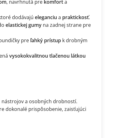
hom
, navrhnutá pre
komfort
a
 ktoré dodávajú
eleganciu
a
praktickosť
.
 do
elastickej gumy
na zadnej strane pre
 bundičky pre
ľahký prístup
k drobným
bená
vysokokvalitnou tlačenou látkou
 nástrojov a osobných drobností.
e dokonalé prispôsobenie, zaisťujúci