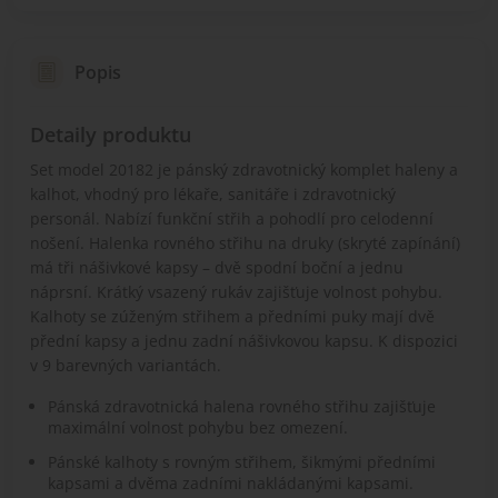
Popis
Detaily produktu
Set model 20182 je pánský zdravotnický komplet haleny a
kalhot, vhodný pro lékaře, sanitáře i zdravotnický
personál. Nabízí funkční střih a pohodlí pro celodenní
nošení. Halenka rovného střihu na druky (skryté zapínání)
má tři nášivkové kapsy – dvě spodní boční a jednu
náprsní. Krátký vsazený rukáv zajišťuje volnost pohybu.
Kalhoty se zúženým střihem a předními puky mají dvě
přední kapsy a jednu zadní nášivkovou kapsu. K dispozici
v 9 barevných variantách.
Pánská zdravotnická halena rovného střihu zajišťuje
maximální volnost pohybu bez omezení.
Pánské kalhoty s rovným střihem, šikmými předními
kapsami a dvěma zadními nakládanými kapsami.