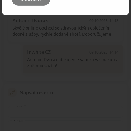
Antonin Dvorak
09.10.2023, 14:13
Skvělý online obchod se zdravotnickým oblečením,
dobré služby, rychle dodané zboží. Doporučujeme
Inwhite CZ
09.10.2023, 14:14
Antonin Dvorak, děkujeme vám za váš nákup a
zpětnou vazbu!
Napsat recenzi
Jméno *
E-mail