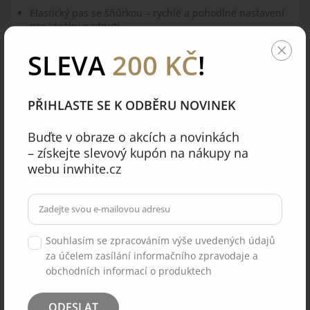
Elastický pas se šňůrkou – rychlé a pohodlné nastavení
pro ideální padnutí.
Střih a velikosti
SLEVA
200 KČ
!
Střih košile: pánský volný
Střih kalhot: pánský přímý, nášivkové kapsy, elastický
PŘIHLASTE SE K ODBĚRU NOVINEK
pas se šňůrkou
Dostupné velikosti: XXS (32) – 4XL (54)
Buďte v obraze o akcích a novinkách
– získejte slevový kupón na nákupy na
Dostupné barvy: bílá, lila, námořnická modř, šedá,
černá, electro, lilek, modrá, olivová
webu inwhite.cz
Materiál a péče
Složení: 65 % polyester, 35 % bavlna
Hustota tkaniny: 164 g/m²
Souhlasím se zpracováním výše uvedených údajů
Materiál: prémiová zdravotnická bavlna (Nizozemsko)
za účelem zasílání informačního zpravodaje a
obchodních informací o produktech
ODESLAT
Komentáře