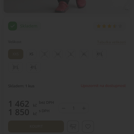
Skladem
Velikost
Tabulka velikostí
XXS
XS
S
M
L
XL
XXL
3XL
4XL
Upozornit na dostupnost
Skladem:
1
kus
1 462
bez DPH
kč
−
+
1 850
s DPH
kč
KOUPIT