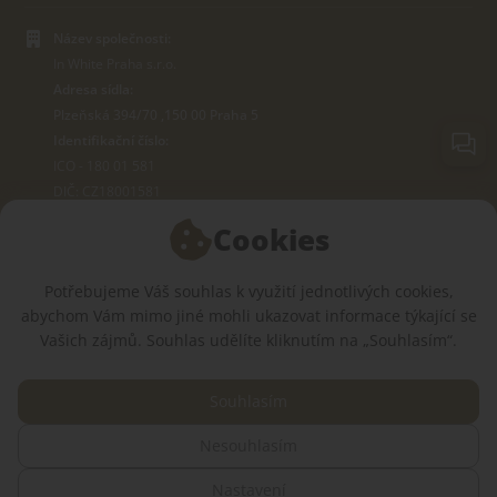
Název společnosti:
In White Praha s.r.o.
Adresa sídla:
Plzeňská 394/70 ,150 00 Praha 5
Identifikační číslo:
ICO - 180 01 581
DIČ: CZ18001581
Cookies
O OBCHODĚ
Potřebujeme Váš souhlas k využití jednotlivých cookies,
abychom Vám mimo jiné mohli ukazovat informace týkající se
JSME V SOCIÁLNÍCH SÍTÍCH:
Vašich zájmů. Souhlas udělíte kliknutím na „Souhlasím“.
Souhlasím
Nesouhlasím
© 2015 — 2026, Internetový obchod se zdravotním oblečením InWhite.
Nastavení