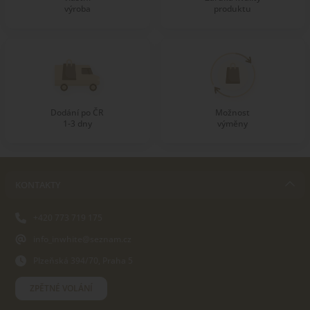
výroba
produktu
Dodání po ČR
Možnost
1-3 dny
výměny
KONTAKTY
+420 773 719 175
info_inwhite@seznam.cz
Plzeňská 394/70, Praha 5
ZPĚTNÉ VOLÁNÍ