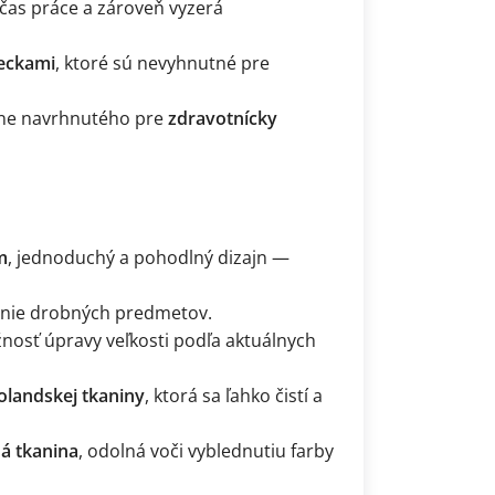
očas práce a zároveň vyzerá
reckami
, ktoré sú nevyhnutné pre
lne navrhnutého pre
zdravotnícky
m
, jednoduchý a pohodlný dizajn —
nie drobných predmetov.
nosť úpravy veľkosti podľa aktuálnych
olandskej tkaniny
, ktorá sa ľahko čistí a
á tkanina
, odolná voči vyblednutiu farby