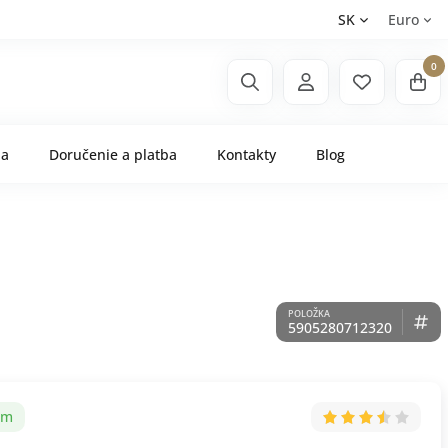
SK
Euro
0
ňa
Doručenie a platba
Kontakty
Blog
5905280712320
om