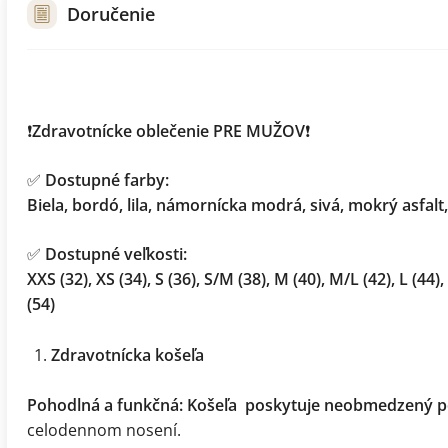
Doručenie
❗
Zdravotnícke oblečenie PRE MUŽOV
❗
✅
Dostupné farby:
Biela, bordó, lila, námornícka modrá, sivá, mokrý asfalt,
✅
Dostupné veľkosti:
XXS (32), XS (34), S (36), S/M (38), M (40), M/L (42), L (44),
(54)
Zdravotnícka košeľa
Pohodlná a funkčná:
Košeľa
poskytuje neobmedzený 
celodennom nosení.