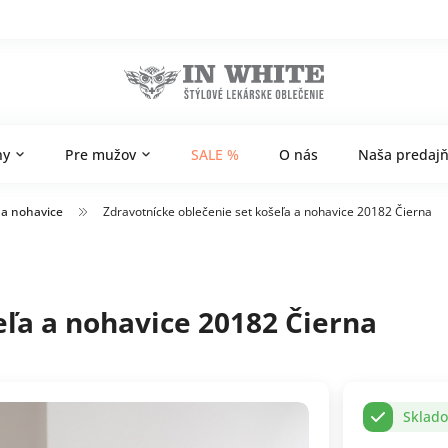
ny
Pre mužov
SALE %
O nás
Naša predaj
 a nohavice
Zdravotnícke oblečenie set košeľa a nohavice 20182 Čierna
eľa a nohavice 20182 Čierna
Sklad