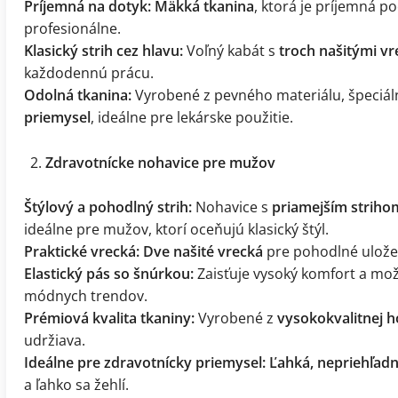
Príjemná na dotyk:
Mäkká tkanina
, ktorá je príjemná p
profesionálne.
Klasický strih cez hlavu:
Voľný kabát s
troch našitými v
každodennú prácu.
Odolná tkanina:
Vyrobené z pevného materiálu, špeciá
priemysel
, ideálne pre lekárske použitie.
Zdravotnícke nohavice pre mužov
Štýlový a pohodlný strih:
Nohavice s
priamejším striho
ideálne pre mužov, ktorí oceňujú klasický štýl.
Praktické vrecká:
Dve našité vrecká
pre pohodlné ulože
Elastický pás so šnúrkou:
Zaisťuje vysoký komfort a mož
módnych trendov.
Prémiová kvalita tkaniny:
Vyrobené z
vysokokvalitnej h
udržiava.
Ideálne pre zdravotnícky priemysel:
Ľahká, nepriehľadn
a ľahko sa žehlí.