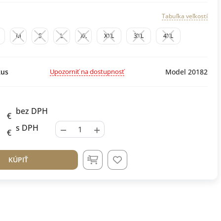
Tabuľka veľkostí
M
S
L
XL
XXL
3XL
4XL
Upozorniť na dostupnosť
us
Model 20182
bez DPH
€
−
+
s DPH
€
KÚPIŤ