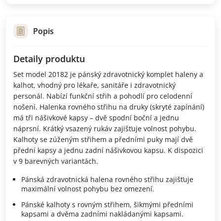
Popis
Detaily produktu
Set model 20182 je pánský zdravotnický komplet haleny a
kalhot, vhodný pro lékaře, sanitáře i zdravotnický
personál. Nabízí funkční střih a pohodlí pro celodenní
nošení. Halenka rovného střihu na druky (skryté zapínání)
má tři nášivkové kapsy – dvě spodní boční a jednu
náprsní. Krátký vsazený rukáv zajišťuje volnost pohybu.
Kalhoty se zúženým střihem a předními puky mají dvě
přední kapsy a jednu zadní nášivkovou kapsu. K dispozici
v 9 barevných variantách.
Pánská zdravotnická halena rovného střihu zajišťuje
maximální volnost pohybu bez omezení.
Pánské kalhoty s rovným střihem, šikmými předními
kapsami a dvěma zadními nakládanými kapsami.