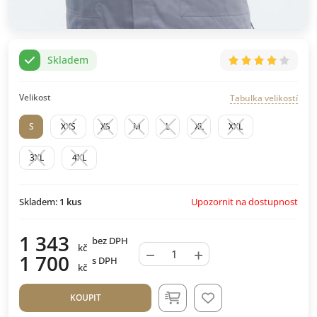
Skladem
Velikost
Tabulka velikostí
S
XXS
XS
M
L
XL
XXL
3XL
4XL
Upozornit na dostupnost
Skladem:
1
kus
1 343
bez DPH
kč
−
+
1 700
s DPH
kč
KOUPIT