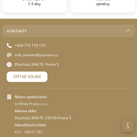
1-3 dny
výměny
KONTAKTY
+420 773 719 175
info_inwhite@seznam.cz
Plzeňská 394/70, Praha 5
ZPĚTNÉ VOLÁNÍ
Název společnosti:
In White Praha s.r.o.
Adresa sídla:
Plzeňská 394/70 ,150 00 Praha 5
Identifikační číslo:
ICO - 180 01 581