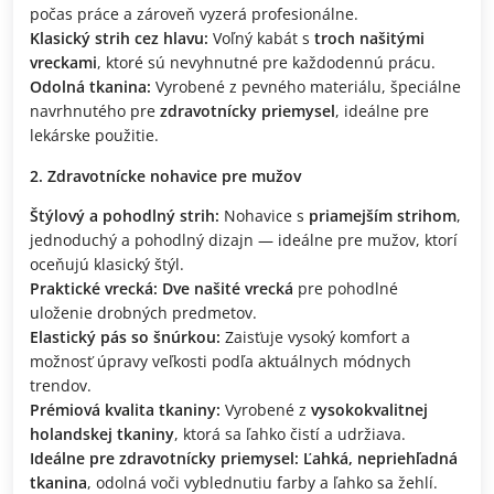
počas práce a zároveň vyzerá profesionálne.
Klasický strih cez hlavu:
Voľný kabát s
troch našitými
vreckami
, ktoré sú nevyhnutné pre každodennú prácu.
Odolná tkanina:
Vyrobené z pevného materiálu, špeciálne
navrhnutého pre
zdravotnícky priemysel
, ideálne pre
lekárske použitie.
Zdravotnícke nohavice pre mužov
Štýlový a pohodlný strih:
Nohavice s
priamejším strihom
,
jednoduchý a pohodlný dizajn — ideálne pre mužov, ktorí
oceňujú klasický štýl.
Praktické vrecká:
Dve našité vrecká
pre pohodlné
uloženie drobných predmetov.
Elastický pás so šnúrkou:
Zaisťuje vysoký komfort a
možnosť úpravy veľkosti podľa aktuálnych módnych
trendov.
Prémiová kvalita tkaniny:
Vyrobené z
vysokokvalitnej
holandskej tkaniny
, ktorá sa ľahko čistí a udržiava.
Ideálne pre zdravotnícky priemysel:
Ľahká, nepriehľadná
tkanina
, odolná voči vyblednutiu farby a ľahko sa žehlí.