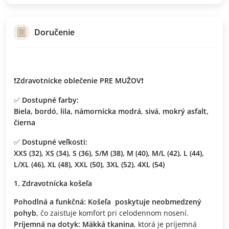
Doručenie
❗
Zdravotnícke oblečenie PRE MUŽOV
❗
✅
Dostupné farby:
Biela, bordó, lila, námornícka modrá, sivá, mokrý asfalt,
čierna
✅
Dostupné veľkosti:
XXS (32), XS (34), S (36), S/M (38), M (40), M/L (42), L (44),
L/XL (46), XL (48), XXL (50), 3XL (52), 4XL (54)
Zdravotnícka košeľa
Pohodlná a funkčná:
Košeľa
poskytuje neobmedzený
pohyb
, čo zaisťuje komfort pri celodennom nosení.
Príjemná na dotyk:
Mäkká tkanina
, ktorá je príjemná