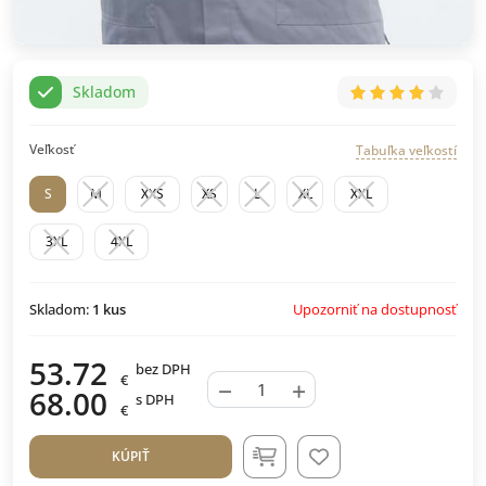
Skladom
Veľkosť
Tabuľka veľkostí
S
M
XXS
XS
L
XL
XXL
3XL
4XL
Upozorniť na dostupnosť
Skladom:
1
kus
53.72
bez DPH
€
−
+
68.00
s DPH
€
KÚPIŤ