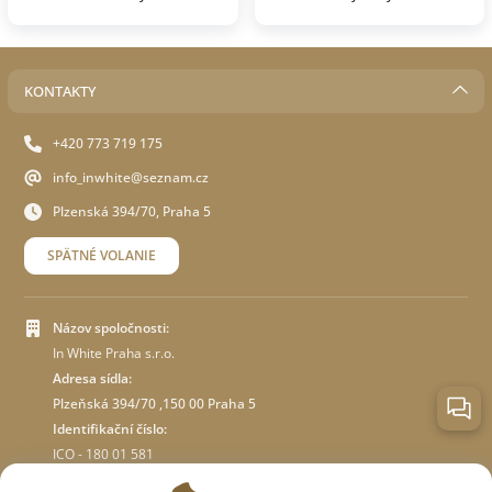
KONTAKTY
+420 773 719 175
info_inwhite@seznam.cz
Plzenská 394/70, Praha 5
SPÄTNÉ VOLANIE
Názov spoločnosti:
In White Praha s.r.o.
Adresa sídla:
Plzeňská 394/70 ,150 00 Praha 5
Identifikační číslo:
ICO - 180 01 581
DIČ: CZ18001581