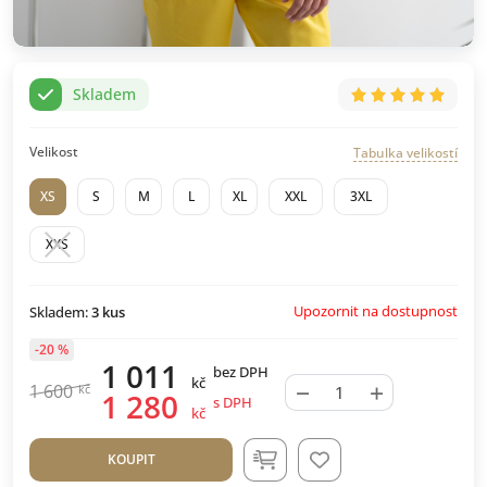
Skladem
Velikost
Tabulka velikostí
XS
S
M
L
XL
XXL
3XL
XXS
Upozornit na dostupnost
Skladem:
3
kus
-20 %
1 011
bez DPH
kč
−
+
1 600
kč
1 280
s DPH
kč
KOUPIT