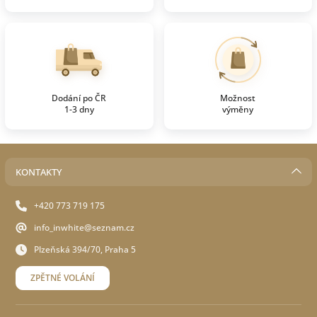
Dodání po ČR
Možnost
1-3 dny
výměny
KONTAKTY
+420 773 719 175
info_inwhite@seznam.cz
Plzeňská 394/70, Praha 5
ZPĚTNÉ VOLÁNÍ