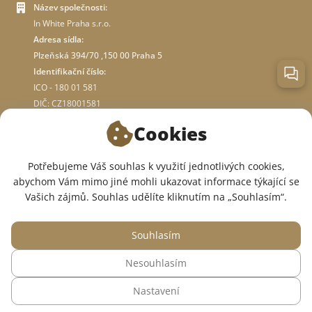
Název společnosti:
In White Praha s.r.o.
Adresa sídla:
Plzeňská 394/70 ,150 00 Praha 5
Identifikační číslo:
ICO - 180 01 581
DIČ: CZ18001581
Cookies
O OBCHODĚ
Potřebujeme Váš souhlas k využití jednotlivých cookies,
abychom Vám mimo jiné mohli ukazovat informace týkající se
JSME V SOCIÁLNÍCH SÍTÍCH:
Vašich zájmů. Souhlas udělíte kliknutím na „Souhlasím“.
Souhlasím
Nesouhlasím
© 2015 — 2026, Internetový obchod se zdravotním oblečením InWhite.
Nastavení
Web vytvořil
Sago Group
.