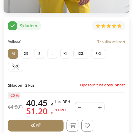
Skladom
Veľkosť
Tabuľka veľkostí
M
XS
S
L
XL
XXL
3XL
XXS
Upozorniť na dostupnosť
Skladom:
2
kus
-20 %
40.45
bez DPH
€
−
+
64.00
€
51.20
s DPH
€
KÚPIŤ