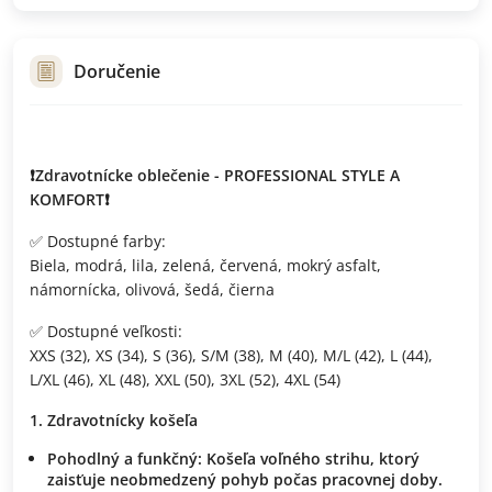
Doručenie
❗Zdravotnícke oblečenie - PROFESSIONAL STYLE A
KOMFORT❗
✅ Dostupné farby:
Biela, modrá, lila, zelená, červená, mokrý asfalt,
námornícka, olivová, šedá, čierna
✅ Dostupné veľkosti:
XXS (32), XS (34), S (36), S/M (38), M (40), M/L (42), L (44),
L/XL (46), XL (48), XXL (50), 3XL (52), 4XL (54)
Zdravotnícky košeľa
Pohodlný a funkčný: Košeľa voľného strihu, ktorý
zaisťuje neobmedzený pohyb počas pracovnej doby.