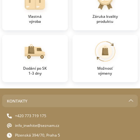
Vlastná
Záruka kvality
výroba
produktu
Dodání po SK
Možnosť
1-3 dny
výmeny
KONTAKTY
+420 773 719 175
info_inwhite@seznam.cz
Plzenská 394/70, Praha 5