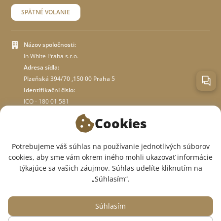
SPÄTNÉ VOLANIE
Názov spoločnosti:
In White Praha s.r.o.
Adresa sídla:
Plzeňská 394/70 ,150 00 Praha 5
Identifikační číslo:
ICO - 180 01 581
DIČ: CZ18001581
Cookies
O OBCHODE
Potrebujeme váš súhlas na používanie jednotlivých súborov
cookies, aby sme vám okrem iného mohli ukazovať informácie
týkajúce sa vašich záujmov. Súhlas udelíte kliknutím na
SME V SOCIÁLNYCH SIEŤACH:
„Súhlasím“.
Súhlasím