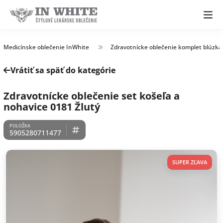
Medicínske oblečenie InWhite
Zdravotnícke oblečenie komplet blúzka
Vrátiť sa späť do kategórie
Zdravotnícke oblečenie set košeľa a
nohavice 0181 Žlutý
5905280711477
SUPER ZĽAVA