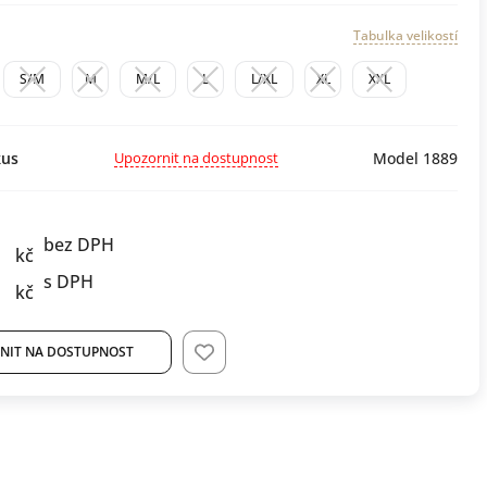
Tabulka velikostí
S/M
M
M/L
L
L/XL
XL
XXL
Upozornit na dostupnost
us
Model 1889
bez DPH
kč
s DPH
kč
NIT NA DOSTUPNOST