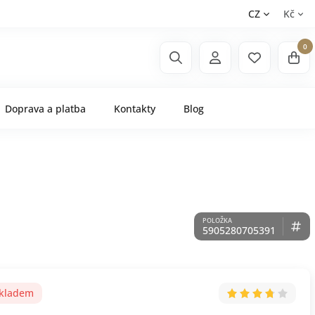
CZ
Kč
0
Doprava a platba
Kontakty
Blog
5905280705391
skladem