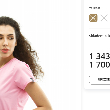
Velikost
XS
S
Skladem:
0
k
1 343
1 700
UPOZOR