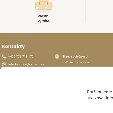
Vlastní
výroba
Kontakty
+420 773 719 175
Název společnosti:
In White Praha s.r.o.
info_inwhite@seznam.cz
Adresa sídla:
Plzeňská 394/70, Praha 5
Plzeňská 394/70 ,150 00 Praha 5
Identifikační číslo:
ZPĚTNÉ VOLÁNÍ
ICO - 180 01 581
DIČ: CZ18001581
Potřebujeme V
ukazovat info