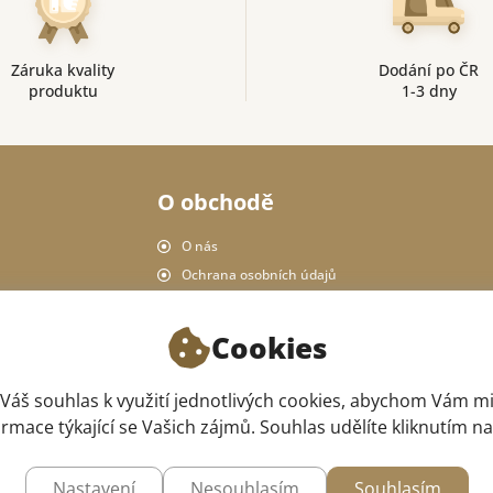
Záruka kvality
Dodání po ČR
produktu
1-3 dny
O obchodě
O nás
Ochrana osobních údajů
Pravidla obchodu
Doručení a platba
Cookies
Vrácení produktu
Náš obchod
áš souhlas k využití jednotlivých cookies, abychom Vám m
rmace týkající se Vašich zájmů. Souhlas udělíte kliknutím n
Nastavení
Nesouhlasím
Souhlasím