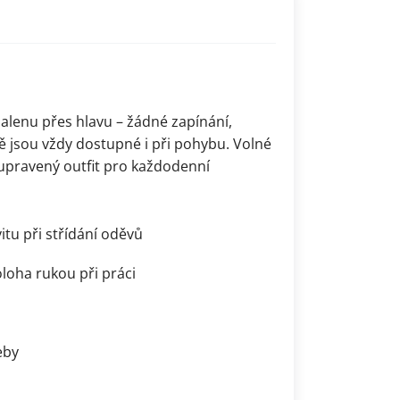
halenu přes hlavu – žádné zapínání,
ě jsou vždy dostupné i při pohybu. Volné
 upravený outfit pro každodenní
itu při střídání oděvů
loha rukou při práci
eby