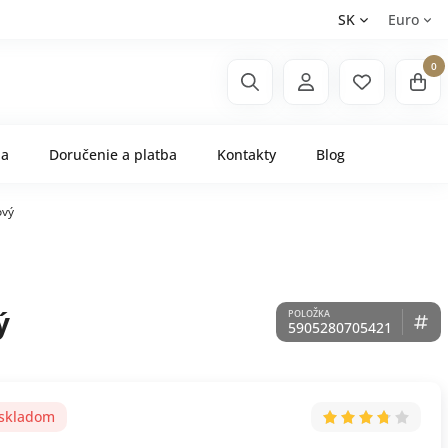
SK
Euro
0
ňa
Doručenie a platba
Kontakty
Blog
ový
ý
5905280705421
 skladom