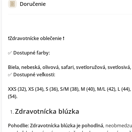
Doručenie
❗️
Zdravotnícke oblečenie
❗️
✅
Dostupné farby:
Biela, nebeská, olivová, safari, svetloružová, svetlosiv
✅
Dostupné veľkosti:
XXS (32), XS (34), S (36), S/M (38), M (40), M/L (42), L (44),
(54).
Zdravotnícka blúzka
Pohodlie:
Zdravotnícka blúzka
je pohodlná
, neobmedzuj