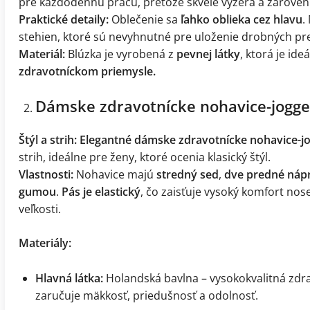
pre každodennú prácu, pretože skvele vyzerá a zárove
Praktické detaily:
Oblečenie sa
ľahko oblieka cez hlavu
.
stehien, ktoré sú nevyhnutné pre uloženie drobných 
Materiál:
Blúzka je vyrobená z
pevnej látky
, ktorá je ide
zdravotníckom priemysle.
Dámske zdravotnícke nohavice-jogge
Štýl a strih:
Elegantné dámske zdravotnícke nohavice-j
strih, ideálne pre ženy, ktoré ocenia klasický štýl.
Vlastnosti:
Nohavice majú
stredný sed
,
dve predné náp
gumou
.
Pás je elastický
, čo zaisťuje vysoký komfort no
veľkosti.
Materiály:
Hlavná látka:
Holandská bavlna – vysokokvalitná zdra
zaručuje mäkkosť, priedušnosť a odolnosť.