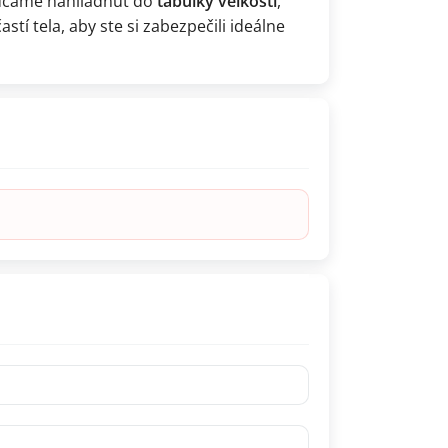
rúčame nahliadnuť do
tabuľky veľkostí
,
astí tela, aby ste si zabezpečili ideálne