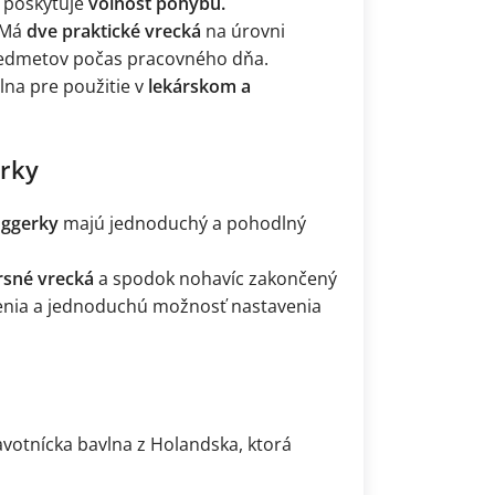
ň poskytuje
voľnosť pohybu.
 Má
dve praktické vrecká
na úrovni
predmetov počas pracovného dňa.
álna pre použitie v
lekárskom a
rky
oggerky
majú jednoduchý a pohodlný
rsné vrecká
a spodok nohavíc zakončený
senia a jednoduchú možnosť nastavenia
votnícka bavlna z Holandska, ktorá