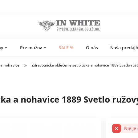
ny
Pre mužov
SALE %
O nás
Naša predaj
 a nohavice
Zdravotnícke oblečenie set blúzka a nohavice 1889 Svetlo ruž
zka a nohavice 1889 Svetlo ružov
Nie je