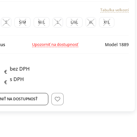
Tabuľka veľkostí
S
S/M
M/L
L
L/XL
XL
XXL
Upozorniť na dostupnosť
us
Model 1889
bez DPH
€
s DPH
€
NIŤ NA DOSTUPNOSŤ