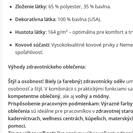
Zloženie látky:
65 % polyester, 35 % bavlna.
Dekoratívna látka:
100 % bavlna (USA).
Hustota látky:
164 g/m² – optimálna pre komfort a tr
Kovové súčasti:
Vysokokvalitné kovové prvky z Nemec
spoľahlivosť.
Výhody zdravotníckeho oblečenia:
Štýl a osobnosť:
Biely (a farebný) zdravotnícky oděv
umo
osobnosť a štýl. V kombinácii s praktickými funkciami sa 
kompetentne oblečený
, ale aj
voľný a módny.
Prispôsobenie pracovným podmienkam:
Výrazné farb
oblečenia
sú ideálne pre pracovníkov v
zdravotnej staro
kaderníctvach, wellness centrách, kúpeľoch, materských
pomoci.