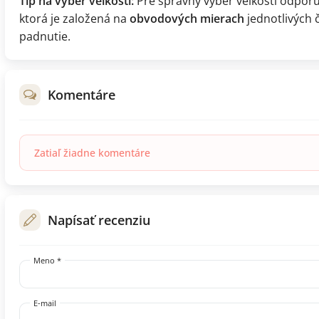
Tip na výber veľkosti:
Pre správny výber veľkosti odpo
ktorá je založená na
obvodových mierach
jednotlivých č
padnutie.
Komentáre
Zatiaľ žiadne komentáre
Napísať recenziu
Meno *
E-mail