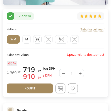
Skladem
Velikost
Tabulka velikostí
S/M
M
XS
S
M/L
L
Upozornit na dostupnost
Skladem:
2
kus
-30 %
719
bez DPH
kč
−
+
1 300
kč
910
s DPH
kč
KOUPIT
Popis