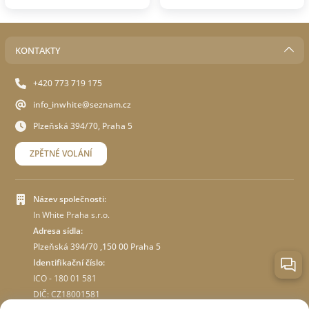
KONTAKTY
+420 773 719 175
info_inwhite@seznam.cz
Plzeňská 394/70, Praha 5
ZPĚTNÉ VOLÁNÍ
Název společnosti:
In White Praha s.r.o.
Adresa sídla:
Plzeňská 394/70 ,150 00 Praha 5
Identifikační číslo:
ICO - 180 01 581
DIČ: CZ18001581