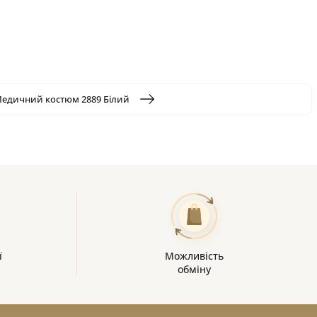
едичний костюм 2889 Білий
ї
Можливість
обміну