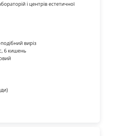
абораторій і центрів естетичної
V-подібний виріз
с, 6 кишень
новий
нди)