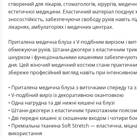
створений для лікарів, стоматологів, хірургів, медичн
естетичної медицини. Еластичний матеріал поєднує 
зносостійкість, забезпечуючи свободу рухів навіть пі
лікарнях, амбулаторіях і медичних центрах.
Приталена медична блуза з V-подібним вирізом і ви
обмежуючи рухів. Штани-джогери з еластичним три
шнурком і функціональними кишенями забезпечують
дня. Цей жіночий медичний костюм стане практични
збереже професійний вигляд навіть при інтенсивном
• Приталена медична блуза з виточками спереду та з
• V-подібний виріз із декоративною окантовкою
• Одна нагрудна та дві нижні кишені на блузі
• Штани-джогери з еластичним трикотажним поясом
• Дві передні кишені зі скошеним входом і чотири бо
• Преміальна тканина Soft Stretch — еластична, міц
використання