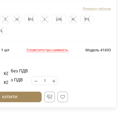
Розмірна таблиця
S
M
M/L
L
L/XL
XL
XXL
XL
Сповістити про наявність
:
1
шт
Модель 41693
без ПДВ
Kč
−
+
з ПДВ
Kč
КУПИТИ