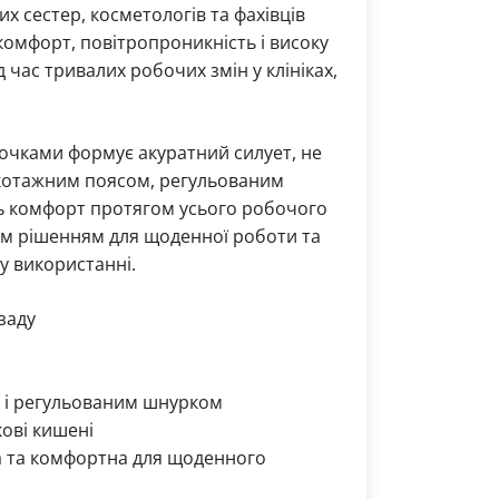
их сестер, косметологів та фахівців
комфорт, повітропроникність і високу
д час тривалих робочих змін у клініках,
точками формує акуратний силует, не
котажним поясом, регульованим
 комфорт протягом усього робочого
м рішенням для щоденної роботи та
у використанні.
заду
 і регульованим шнурком
кові кишені
на та комфортна для щоденного