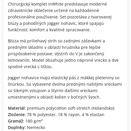
Chirurgický komplet InWhite predstavuje moderné
zdravotnícke oblečenie určené na každodenné
profesionálne používanie. Set pozostáva z tvarovanej
blúzy a pohodlných jogger nohavíc, ktoré spájajú
funkčnosť, komfort a kvalitné spracovanie.
Blúza má priliehavý strih so zadnými záševkami a
prednými skladmi v oblasti hrudníka pre lepšie
prispôsobenie postave. Výstrih do V je zakončený
lemovaním. Model obsahuje jedno náprsné vrecko a dve
spodné vrecká s lištou.
Jogger nohavice majú elastický pás z mäkkej pleteniny so
šnúrkou. Sú vybavené dvoma prednými našitými vreckami
so šikmým vstupom a štyrmi ďalšími vreckami
umiestnenými v oblasti kolien v bočných švoch.
Materiál:
premium polycotton soft-stretch (Holandsko)
Zloženie:
78 % polyester, 18 % rayon, 4 % elastan
Gramáž:
180 g/m²
Doplnky:
Nemecko