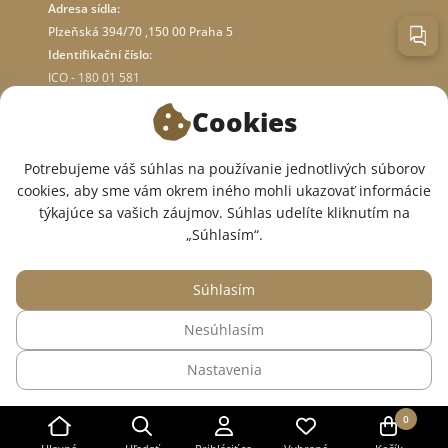
Adresa sídla:
Plzeňská 394/70 ,150 00 Praha 5
Identifikační číslo:
ICO - 180 01 581
DIČ: CZ18001581
Cookies
O OBCHODE
Potrebujeme váš súhlas na používanie jednotlivých súborov
cookies, aby sme vám okrem iného mohli ukazovať informácie
týkajúce sa vašich záujmov. Súhlas udelíte kliknutím na
SME V SOCIÁLNYCH SIEŤACH:
„Súhlasím“.
Súhlasím
Nesúhlasím
© 2015 — 2026, Internetový obchod so zdravotným oblečením InWhite.
Nastavenia
Web vytvoril
Sago Group
.
0