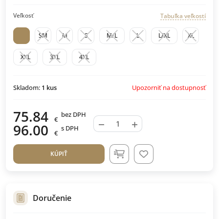
Veľkosť
Tabuľka veľkostí
SM
M
S
M/L
L
L/XL
XL
XXL
3XL
4XL
Upozorniť na dostupnosť
Skladom:
1
kus
75.84
bez DPH
€
−
+
96.00
s DPH
€
KÚPIŤ
Doručenie