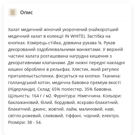
Опис
Халат медичний жіночий укорочений (найкоротший
медичний халат в колекції IN WHITE). Застібка на
кнопках. Комірець-стійка, довжина рукава ¾. Рукав
декорований оздоблювальними манжетами. У верхній
частині халата розташована нагрудна кишення з
декоративними клапанами. Дві нижні передні накладні
кишені оброблені в рельєфах. Хлястик, який регулює
приталеныстьспинки, фіксується на кнопки. Тканина:
голландський котон, медична бавовна преміум якості
(Нідерланди). Склад: 65% поліестер, 35% бавовна.
Щільність: 164 г / м2. Фурнітура: Німеччина. Кольори:
баклажановий, білий, бордовий, яскраво-блакитний,
блакитний, джинс, жовтий, лайм, малиновий, наві,
світло-рожевий, сливовий, тіффані, чорний, електро.
Розміри: 38 - 54.