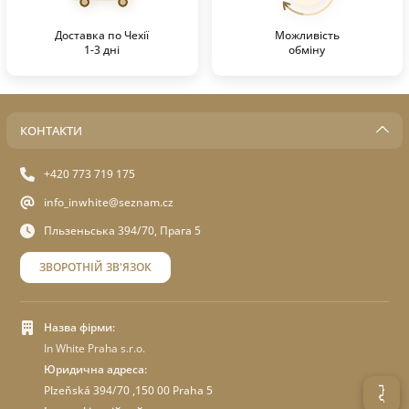
Доставка по Чехії
Можливість
1-3 дні
обміну
КОНТАКТИ
+420 773 719 175
info_inwhite@seznam.cz
Пльзеньська 394/70, Прага 5
ЗВОРОТНІЙ ЗВ'ЯЗОК
Назва фірми:
In White Praha s.r.o.
Юридична адреса:
Plzeňská 394/70 ,150 00 Praha 5