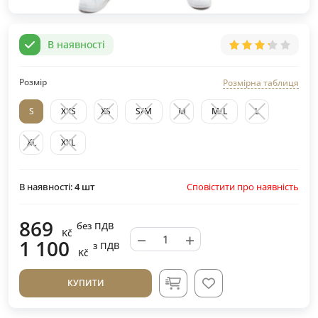
В наявності
Розмір
Розмірна таблиця
S
XXS
XS
S/M
M
M/L
L
XL
XXL
Сповістити про наявність
В наявності:
4
шт
869
без ПДВ
Kč
−
+
1 100
з ПДВ
Kč
КУПИТИ