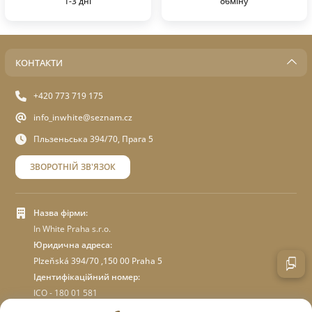
1-3 дні
обміну
КОНТАКТИ
+420 773 719 175
info_inwhite@seznam.cz
Пльзеньська 394/70, Прага 5
ЗВОРОТНІЙ ЗВ'ЯЗОК
Назва фірми:
In White Praha s.r.o.
Юридична адреса:
Plzeňská 394/70 ,150 00 Praha 5
Ідентифікаційний номер:
ICO - 180 01 581
DIC: CZ18001581