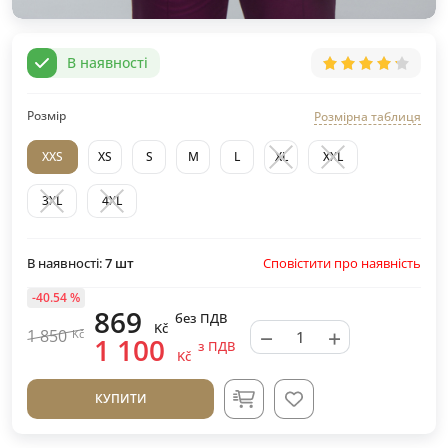
В наявності
Розмір
Розмірна таблиця
XXS
XS
S
M
L
XL
XXL
3XL
4XL
Сповістити про наявність
В наявності:
7
шт
-40.54 %
869
без ПДВ
Kč
−
+
1 850
Kč
1 100
з ПДВ
Kč
КУПИТИ