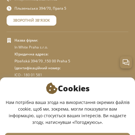
Пльзеньська 394/70, Прага 5
ЗВОРОТНІЙ ЗВ'ЯЗОК
Назва фірми:
In White Praha s.r.o.
Юридична адреса:
Plzeňská 394/70 ,150 00 Praha 5
Ідентифікаційний номер:
ICO - 180 01 581
DIC: CZ18001581
Cookies
ПРО МАГАЗИН
Нам потрібна ваша згода на використання окремих файлів
cookie, щоб ми, зокрема, могли показувати вам
інформацію, що стосується ваших інтересів. Ви надаєте
МИ У СОЦМЕРЕЖАХ:
згоду, натиснувши «Погоджуюсь».