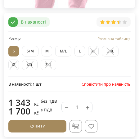
В наявності
Розмір
Розмірна таблиця
S
S/M
M
M/L
L
XS
L/XL
XL
XXL
3XL
Сповістити про наявність
В наявності:
1
шт
1 343
без ПДВ
Kč
−
+
1 700
з ПДВ
Kč
КУПИТИ