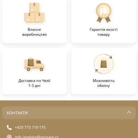
Власне
Гарантія якості
виробництво
товару
Доставка по Чехії
Можливість
1-3 дні
обміну
КОНТАКТИ
+420 773 719 175
info_inwhite@seznam.cz