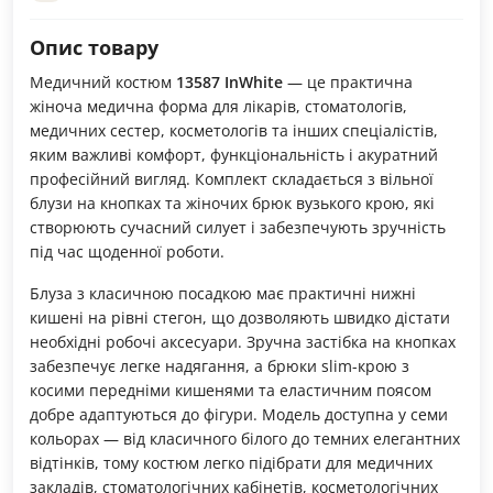
Опис товару
Медичний костюм
13587 InWhite
— це практична
жіноча медична форма для лікарів, стоматологів,
медичних сестер, косметологів та інших спеціалістів,
яким важливі комфорт, функціональність і акуратний
професійний вигляд. Комплект складається з вільної
блузи на кнопках та жіночих брюк вузького крою, які
створюють сучасний силует і забезпечують зручність
під час щоденної роботи.
Блуза з класичною посадкою має практичні нижні
кишені на рівні стегон, що дозволяють швидко дістати
необхідні робочі аксесуари. Зручна застібка на кнопках
забезпечує легке надягання, а брюки slim-крою з
косими передніми кишенями та еластичним поясом
добре адаптуються до фігури. Модель доступна у семи
кольорах — від класичного білого до темних елегантних
відтінків, тому костюм легко підібрати для медичних
закладів, стоматологічних кабінетів, косметологічних