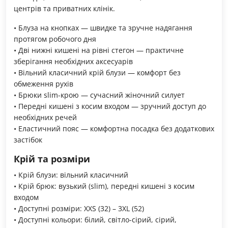
центрів та приватних клінік.
• Блуза на кнопках — швидке та зручне надягання
протягом робочого дня
• Дві нижні кишені на рівні стегон — практичне
зберігання необхідних аксесуарів
• Вільний класичний крій блузи — комфорт без
обмеження рухів
• Брюки slim-крою — сучасний жіночний силует
• Передні кишені з косим входом — зручний доступ до
необхідних речей
• Еластичний пояс — комфортна посадка без додаткових
застібок
Крій та розміри
• Крій блузи: вільний класичний
• Крій брюк: вузький (slim), передні кишені з косим
входом
• Доступні розміри: XXS (32) – 3XL (52)
• Доступні кольори: білий, світло-сірий, сірий,