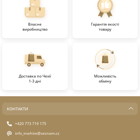
Власне
Гарантія якості
виробництво
товару
Доставка по Чехії
Можливість
1-3 дні
обміну
КОНТАКТИ
+420 773 719 175
info_inwhite@seznam.cz