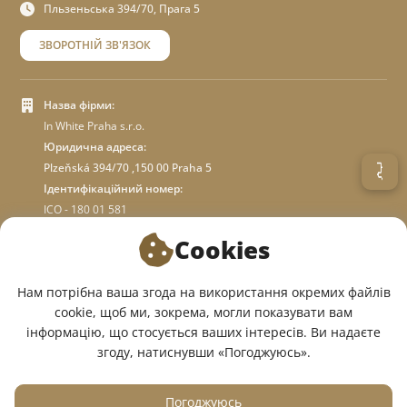
Пльзеньська 394/70, Прага 5
ЗВОРОТНІЙ ЗВ'ЯЗОК
Назва фірми:
In White Praha s.r.o.
Юридична адреса:
Plzeňská 394/70 ,150 00 Praha 5
Ідентифікаційний номер:
ICO - 180 01 581
DIC: CZ18001581
Cookies
ПРО МАГАЗИН
Нам потрібна ваша згода на використання окремих файлів
cookie, щоб ми, зокрема, могли показувати вам
інформацію, що стосується ваших інтересів. Ви надаєте
МИ У СОЦМЕРЕЖАХ:
згоду, натиснувши «Погоджуюсь».
Погоджуюсь