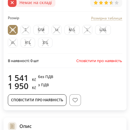
Немає на складі
Розмір
Розмірна таблиця
XS
S
S/M
M
M/L
L
L/XL
XL
XXL
3XL
Сповістити про наявність
В наявності:
0
шт
1 541
без ПДВ
Kč
1 950
з ПДВ
Kč
СПОВІСТИТИ ПРО НАЯВНІСТЬ
Опис