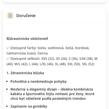
Doručenie
❗️Zdravotnícke oblečenie❗️
✅ Dostupné farby: biela, svetlosivá, šedá, bordová,
námornícka (navi), čierna
✅ Dostupné veľkosti: XXS (32), XS (34), S (36), S/M (38), M
(40), M/L (42), L (44), L/XL (46), XL (48), XXL (50), 3XL (52)
Zdravotnícka blúzka
Pohodlná a neobmedzuje pohyby
Moderný a elegantný dizajn – ideálna kombinácia
kabáta a športového štýlu nohavíc pre ženy, ktoré
chcú byť oblečené podľa posledných trendov
Zapínanie na gombíky