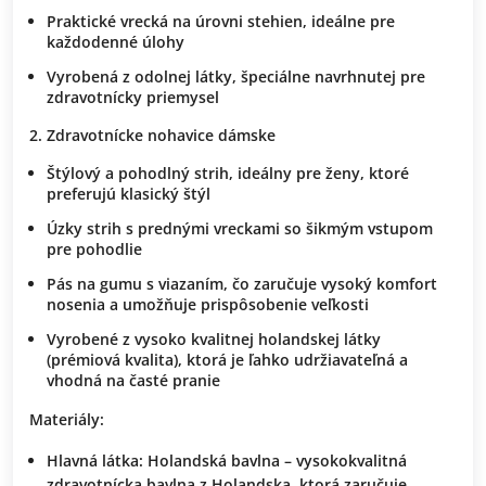
Praktické vrecká na úrovni stehien, ideálne pre
každodenné úlohy
Vyrobená z odolnej látky, špeciálne navrhnutej pre
zdravotnícky priemysel
Zdravotnícke nohavice dámske
Štýlový a pohodlný strih, ideálny pre ženy, ktoré
preferujú klasický štýl
Úzky strih s prednými vreckami so šikmým vstupom
pre pohodlie
Pás na gumu s viazaním, čo zaručuje vysoký komfort
nosenia a umožňuje prispôsobenie veľkosti
Vyrobené z vysoko kvalitnej holandskej látky
(prémiová kvalita), ktorá je ľahko udržiavateľná a
vhodná na časté pranie
Materiály:
Hlavná látka:
Holandská bavlna – vysokokvalitná
zdravotnícka bavlna z Holandska, ktorá zaručuje