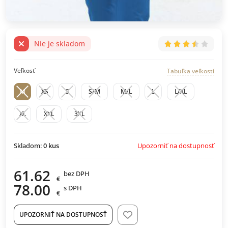
Nie je skladom
Veľkosť
Tabuľka veľkostí
M
XS
S
S/M
M/L
L
L/XL
XL
XXL
3XL
Upozorniť na dostupnosť
Skladom:
0
kus
61.62
bez DPH
€
78.00
s DPH
€
UPOZORNIŤ NA DOSTUPNOSŤ