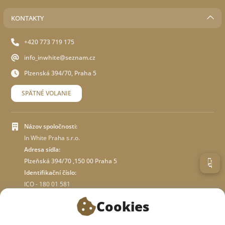
KONTAKTY
+420 773 719 175
info_inwhite@seznam.cz
Plzenská 394/70, Praha 5
SPÄTNÉ VOLANIE
Názov spoločnosti:
In White Praha s.r.o.
Adresa sídla:
Plzeňská 394/70 ,150 00 Praha 5
Identifikační číslo:
ICO - 180 01 581
DIČ: CZ18001581
Cookies